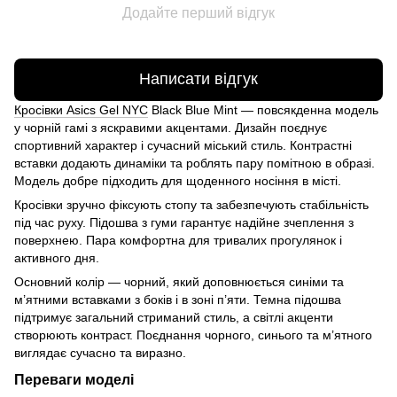
Додайте перший відгук
Написати відгук
Кросівки Asics Gel NYC
Black Blue Mint — повсякденна модель
у чорній гамі з яскравими акцентами. Дизайн поєднує
спортивний характер і сучасний міський стиль. Контрастні
вставки додають динаміки та роблять пару помітною в образі.
Модель добре підходить для щоденного носіння в місті.
Кросівки зручно фіксують стопу та забезпечують стабільність
під час руху. Підошва з гуми гарантує надійне зчеплення з
поверхнею. Пара комфортна для тривалих прогулянок і
активного дня.
Основний колір — чорний, який доповнюється синіми та
м’ятними вставками з боків і в зоні п’яти. Темна підошва
підтримує загальний стриманий стиль, а світлі акценти
створюють контраст. Поєднання чорного, синього та м’ятного
виглядає сучасно та виразно.
Переваги моделі