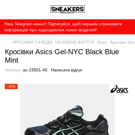
Наш Telegram-канал! Підписуйся, щоб першим отримувати
інформацію про надходження нових моделей!
КРОСІВКИ ТА КЕДИ
ЧОЛОВІЧЕ ВЗУТТЯ
Asics
Кросівки Asi
Кросівки Asics Gel-NYC Black Blue
Mint
Артикул:
ac-23501-40
Написати відгук
−20%