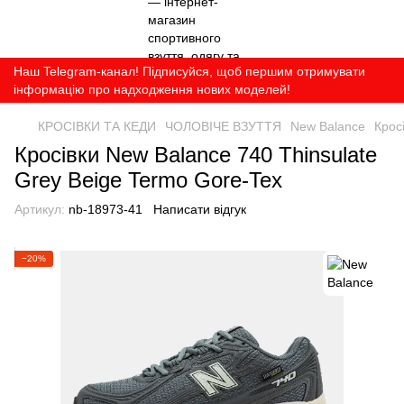
Наш Telegram-канал! Підписуйся, щоб першим отримувати
інформацію про надходження нових моделей!
КРОСІВКИ ТА КЕДИ
ЧОЛОВІЧЕ ВЗУТТЯ
New Balance
Крос
Кросівки New Balance 740 Thinsulate
Grey Beige Termo Gore-Tex
Артикул:
nb-18973-41
Написати відгук
−20%