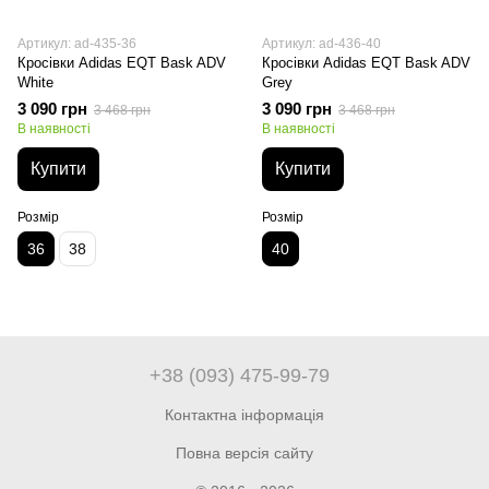
Артикул: ad-435-36
Артикул: ad-436-40
Кросівки Adidas EQT Bask ADV
Кросівки Adidas EQT Bask ADV
White
Grey
3 090 грн
3 090 грн
3 468 грн
3 468 грн
В наявності
В наявності
Купити
Купити
Розмір
Розмір
36
38
40
+38 (093) 475-99-79
Контактна інформація
Повна версія сайту