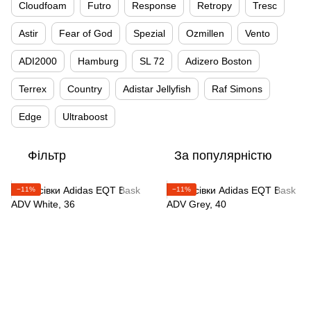
Cloudfoam
Futro
Response
Retropy
Tresc
Astir
Fear of God
Spezial
Ozmillen
Vento
ADI2000
Hamburg
SL 72
Adizero Boston
Terrex
Country
Adistar Jellyfish
Raf Simons
Edge
Ultraboost
Фільтр
За популярністю
−11%
−11%