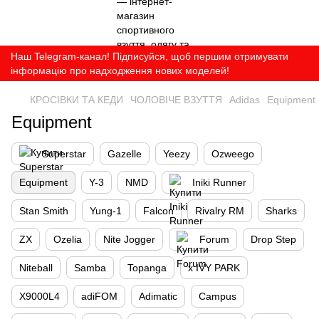
Наш Telegram-канал! Підписуйся, щоб першим отримувати
інформацію про надходження нових моделей!
КРОСІВКИ ТА КЕДИ
ЧОЛОВІЧЕ ВЗУТТЯ
Adidas
Equipment
Equipment
Superstar
Gazelle
Yeezy
Ozweego
Equipment
Y-3
NMD
Iniki Runner
Stan Smith
Yung-1
Falcon
Rivalry RM
Sharks
ZX
Ozelia
Nite Jogger
Forum
Drop Step
Niteball
Samba
Topanga
x IVY PARK
X9000L4
adiFOM
Adimatic
Campus