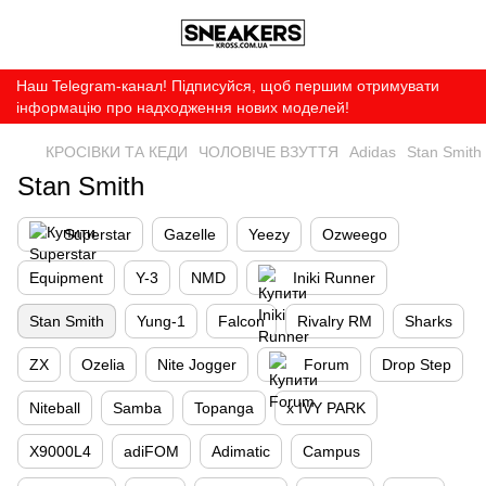
Наш Telegram-канал! Підписуйся, щоб першим отримувати
інформацію про надходження нових моделей!
КРОСІВКИ ТА КЕДИ
ЧОЛОВІЧЕ ВЗУТТЯ
Adidas
Stan Smith
Stan Smith
Superstar
Gazelle
Yeezy
Ozweego
Equipment
Y-3
NMD
Iniki Runner
Stan Smith
Yung-1
Falcon
Rivalry RM
Sharks
ZX
Ozelia
Nite Jogger
Forum
Drop Step
Niteball
Samba
Topanga
x IVY PARK
X9000L4
adiFOM
Adimatic
Campus