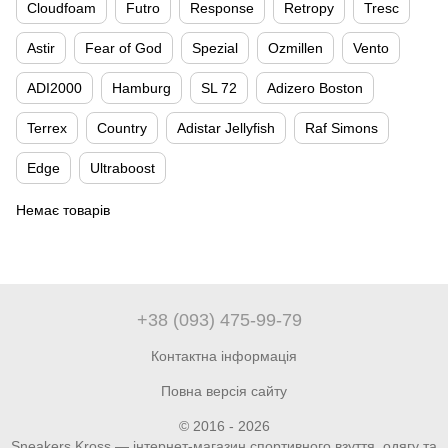
Cloudfoam
Futro
Response
Retropy
Tresc
Astir
Fear of God
Spezial
Ozmillen
Vento
ADI2000
Hamburg
SL 72
Adizero Boston
Terrex
Country
Adistar Jellyfish
Raf Simons
Edge
Ultraboost
Немає товарів
+38 (093) 475-99-79
Контактна інформація
Повна версія сайту
© 2016 - 2026
Sneakers Kross — інтернет-магазин спортивного взуття, одягу та