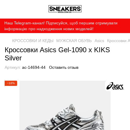
Наш Telegram-канал! Підписуйся, щоб першим отримувати
інформацію про надходження нових моделей!
КРОССОВКИ И КЕДЫ
МУЖСКАЯ ОБУВЬ
Asics
Кроссовки A
Кроссовки Asics Gel-1090 x KIKS
Silver
Артикул:
ac-14694-44
Оставить отзыв
−18%