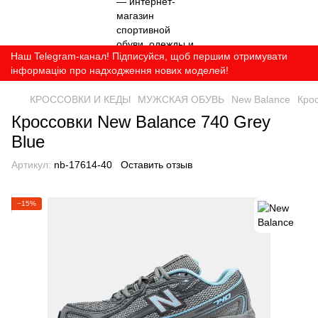
Наш Telegram-канал! Підписуйся, щоб першим отримувати
інформацію про надходження нових моделей!
КРОССОВКИ И КЕДЫ
МУЖСКАЯ ОБУВЬ
New Balance
Крос
Кроссовки New Balance 740 Grey
Blue
Артикул:
nb-17614-40
Оставить отзыв
−15%