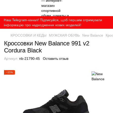
Наш Telegram-канал! Підписуйся, щоб першим отримувати
інформацію про надходження нових моделей!
КРОССОВКИ И КЕДЫ
МУЖСКАЯ ОБУВЬ
New Balance
Крос
Кроссовки New Balance 991 v2
Cordura Black
Артикул:
nb-21790-45
Оставить отзыв
−15%