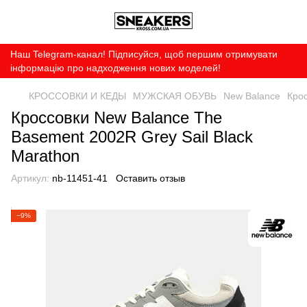
Наш Telegram-канал! Підписуйся, щоб першим отримувати
інформацію про надходження нових моделей!
КРОССОВКИ И КЕДЫ
МУЖСКАЯ ОБУВЬ
New Balance
Крос
Кроссовки New Balance The
Basement 2002R Grey Sail Black
Marathon
Артикул:
nb-11451-41
Оставить отзыв
−9%