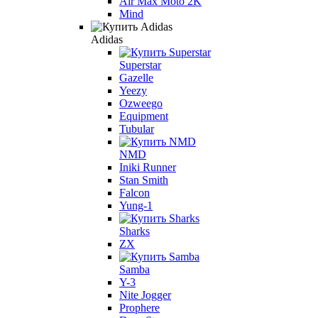
Air Max Moto 2K
Mind
Adidas
Superstar
Gazelle
Yeezy
Ozweego
Equipment
Tubular
NMD
Iniki Runner
Stan Smith
Falcon
Yung-1
Sharks
ZX
Samba
Y-3
Nite Jogger
Prophere