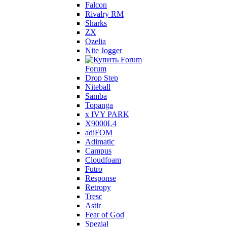
Falcon
Rivalry RM
Sharks
ZX
Ozelia
Nite Jogger
Forum
Drop Step
Niteball
Samba
Topanga
x IVY PARK
X9000L4
adiFOM
Adimatic
Campus
Cloudfoam
Futro
Response
Retropy
Tresc
Astir
Fear of God
Spezial