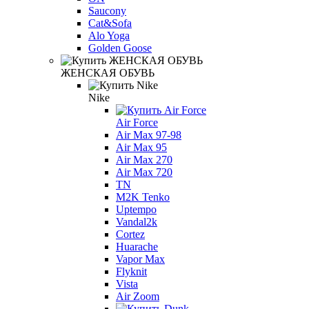
Saucony
Cat&Sofa
Alo Yoga
Golden Goose
ЖЕНСКАЯ ОБУВЬ
Nike
Air Force
Air Max 97-98
Air Max 95
Air Max 270
Air Max 720
TN
M2K Tenko
Uptempo
Vandal2k
Cortez
Huarache
Vapor Max
Flyknit
Vista
Air Zoom