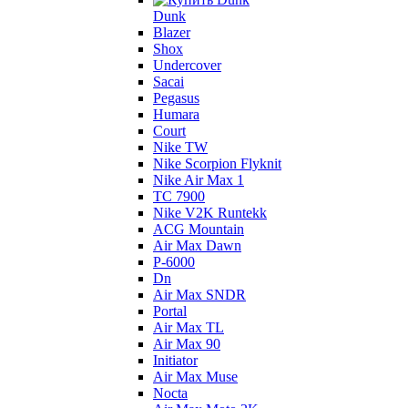
Dunk
Blazer
Shox
Undercover
Sacai
Pegasus
Humara
Court
Nike TW
Nike Scorpion Flyknit
Nike Air Max 1
TC 7900
Nike V2K Runtekk
ACG Mountain
Air Max Dawn
P-6000
Dn
Air Max SNDR
Portal
Air Max TL
Air Max 90
Initiator
Air Max Muse
Nocta