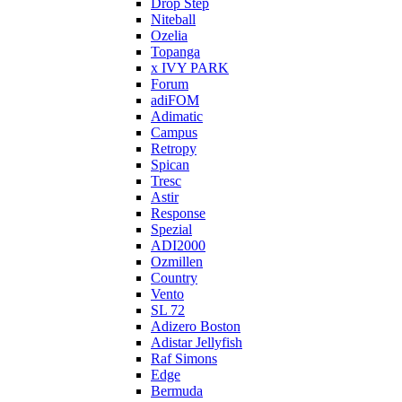
Drop Step
Niteball
Ozelia
Topanga
x IVY PARK
Forum
adiFOM
Adimatic
Campus
Retropy
Spican
Tresc
Astir
Response
Spezial
ADI2000
Ozmillen
Country
Vento
SL 72
Adizero Boston
Adistar Jellyfish
Raf Simons
Edge
Bermuda