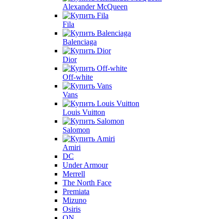
Alexander McQueen
Fila
Balenciaga
Dior
Off-white
Vans
Louis Vuitton
Salomon
Amiri
DC
Under Armour
Merrell
The North Face
Premiata
Mizuno
Osiris
ON