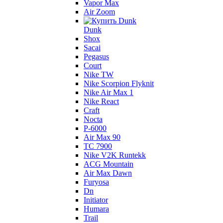
Vapor Max
Air Zoom
Dunk
Shox
Sacai
Pegasus
Court
Nike TW
Nike Scorpion Flyknit
Nike Air Max 1
Nike React
Craft
Nocta
P-6000
Air Max 90
TC 7900
Nike V2K Runtekk
ACG Mountain
Air Max Dawn
Furyosa
Dn
Initiator
Humara
Trail