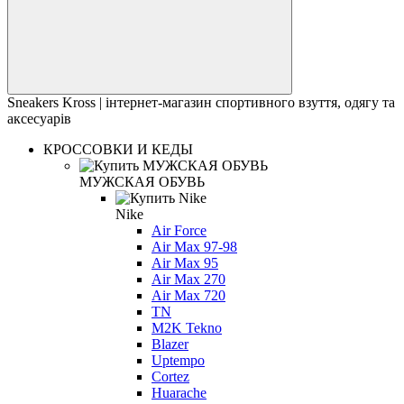
Sneakers Kross | інтернет-магазин спортивного взуття, одягу та
аксесуарів
КРОССОВКИ И КЕДЫ
МУЖСКАЯ ОБУВЬ
Nike
Air Force
Air Max 97-98
Air Max 95
Air Max 270
Air Max 720
TN
M2K Tekno
Blazer
Uptempo
Cortez
Huarache