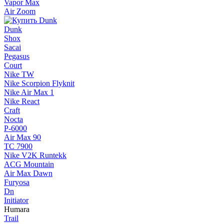
Vapor Max
Air Zoom
Dunk
Shox
Sacai
Pegasus
Court
Nike TW
Nike Scorpion Flyknit
Nike Air Max 1
Nike React
Craft
Nocta
P-6000
Air Max 90
TC 7900
Nike V2K Runtekk
ACG Mountain
Air Max Dawn
Furyosa
Dn
Initiator
Humara
Trail