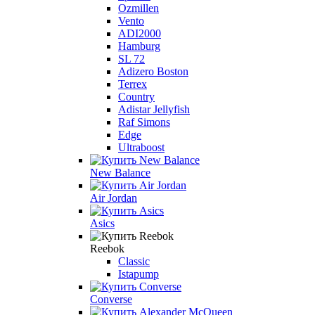
Ozmillen
Vento
ADI2000
Hamburg
SL 72
Adizero Boston
Terrex
Country
Adistar Jellyfish
Raf Simons
Edge
Ultraboost
New Balance
Air Jordan
Asics
Reebok
Classic
Istapump
Converse