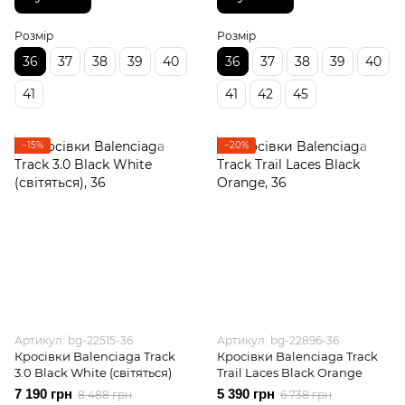
Розмір
Розмір
36
37
38
39
40
36
37
38
39
40
41
41
42
45
−15%
−20%
Артикул: bg-22515-36
Артикул: bg-22896-36
Кросівки Balenciaga Track
Кросівки Balenciaga Track
3.0 Black White (світяться)
Trail Laces Black Orange
7 190 грн
5 390 грн
8 488 грн
6 738 грн