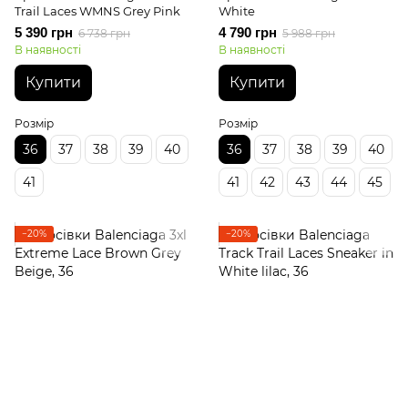
Trail Laces WMNS Grey Pink
White
5 390 грн
4 790 грн
6 738 грн
5 988 грн
В наявності
В наявності
Купити
Купити
Розмір
Розмір
36
37
38
39
40
36
37
38
39
40
41
41
42
43
44
45
−20%
−20%