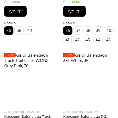
В наявності
В наявності
Купити
Купити
Розмір
Розмір
36
38
40
36
37
38
39
40
41
42
43
44
45
−20%
−20%
Артикул: bg-22149-36
Артикул: bg-17408-36
Кросівки Balenciaga Track
Кросівки Balenciaga 3XL