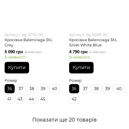
Артикул: bg-15700-36
Артикул: bg-16569-36
Кросівки Balenciaga 3XL
Кросівки Balenciaga 3XL
Grey
Silver White Blue
5 090 грн
4 790 грн
6 048 грн
5 748 грн
В наявності
В наявності
Купити
Купити
Розмір
Розмір
36
37
38
39
40
36
37
38
39
40
41
43
44
45
42
Показати ще 20 товарів