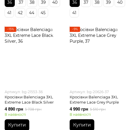
36
37
38
39
40
36
37
38
39
40
41
42
44
45
41
−15%
−9%
Артикул: bg-21553-36
Артикул: bg-20626-37
Кросівки Balenciaga 3XL
Кросівки Balenciaga 3XL
Extreme Lace Black Silver
Extreme Lace Grey Purple
4 890 грн
4 990 грн
5 738 грн
5 510 грн
В наявності
В наявності
Купити
Купити