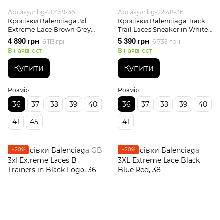
Артикул: bg-20459-36
Артикул: bg-22148-36
Кросівки Balenciaga 3xl
Кросівки Balenciaga Track
Extreme Lace Brown Grey
Trail Laces Sneaker in White
Beige
lilac
4 890 грн
5 390 грн
6 113 грн
6 738 грн
В наявності
В наявності
Купити
Купити
Розмір
Розмір
36
37
38
39
40
36
37
38
39
40
41
45
41
−20%
−20%