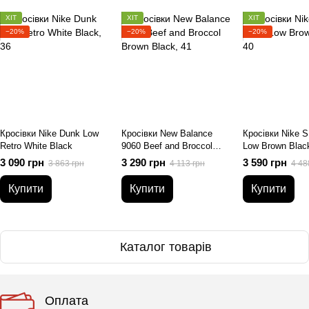
ХІТ
ХІТ
ХІТ
−20%
−20%
−20%
Кросівки Nike Dunk Low
Кросівки New Balance
Кросівки Nike 
Retro White Black
9060 Beef and Broccol
Low Brown Blac
Brown Black
3 090 грн
3 290 грн
3 590 грн
3 863 грн
4 113 грн
4 48
Купити
Купити
Купити
Каталог товарів
Оплата