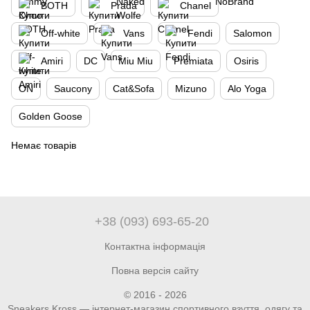
BOTH
Prada
Chanel
Off-white
Vans
Fendi
Salomon
Amiri
DC
Miu Miu
Premiata
Osiris
ON
Saucony
Cat&Sofa
Mizuno
Alo Yoga
Golden Goose
Немає товарів
+38 (093) 693-65-20
Контактна інформація
Повна версія сайту
© 2016 - 2026
Sneakers Kross — інтернет-магазин спортивного взуття, одягу та