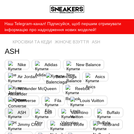
Наш Telegram-канал! Підписуйся, щоб першим отримувати
інформацію про надходження нових моделей!
КРОСІВКИ ТА КЕДИ
ЖІНОЧЕ ВЗУТТЯ
ASH
ASH
Nike
Adidas
New Balance
Air Jordan
Balenciaga
Asics
Alexander McQueen
Reebok
Converse
Fila
Louis Vuitton
ASH
Dior
Valentino
Buffalo
Jimmy Choo
Naked Wolfe
NoBrand