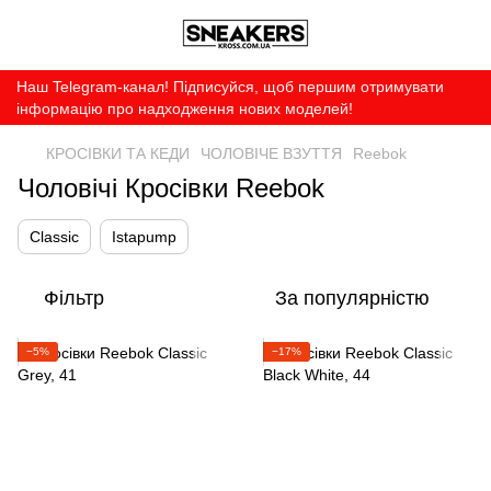
Наш Telegram-канал! Підписуйся, щоб першим отримувати
інформацію про надходження нових моделей!
КРОСІВКИ ТА КЕДИ
ЧОЛОВІЧЕ ВЗУТТЯ
Reebok
Чоловічі Кросівки Reebok
Classic
Istapump
Фільтр
За популярністю
−5%
−17%