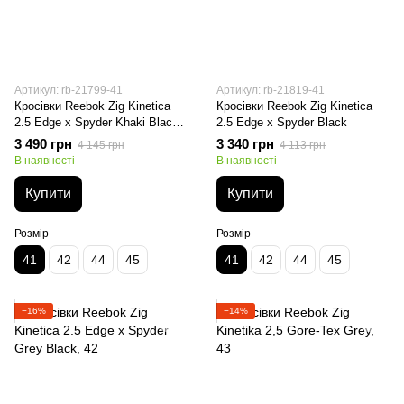
Артикул: rb-21799-41
Артикул: rb-21819-41
Кросівки Reebok Zig Kinetica
Кросівки Reebok Zig Kinetica
2.5 Edge x Spyder Khaki Black
2.5 Edge x Spyder Black
Beige
3 490 грн
3 340 грн
4 145 грн
4 113 грн
В наявності
В наявності
Купити
Купити
Розмір
Розмір
41
42
44
45
41
42
44
45
−16%
−14%