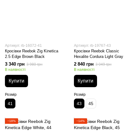
Артикул: rb-16072-41
Артикул: rb-19767-43
Кросівки Reebok Zig Kinetica
Кросівки Reebok Classic
2.5 Edge Brown Black
Hexalite Cordura Light Gray
3 340 грн
2 840 грн
3 980 грн
3 049 грн
В наявності
В наявності
Купити
Купити
Розмір
Розмір
41
43
45
−18%
−14%