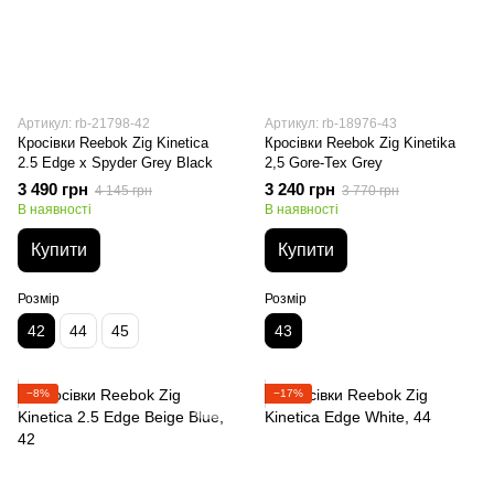
Артикул: rb-21798-42
Артикул: rb-18976-43
Кросівки Reebok Zig Kinetica
Кросівки Reebok Zig Kinetika
2.5 Edge x Spyder Grey Black
2,5 Gore-Tex Grey
3 490 грн
3 240 грн
4 145 грн
3 770 грн
В наявності
В наявності
Купити
Купити
Розмір
Розмір
42
44
45
43
−8%
−17%