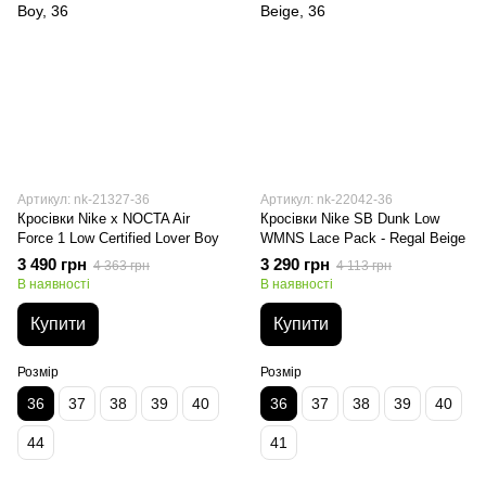
Артикул: nk-21327-36
Артикул: nk-22042-36
Кросівки Nike x NOCTA Air
Кросівки Nike SB Dunk Low
Force 1 Low Certified Lover Boy
WMNS Lace Pack - Regal Beige
3 490 грн
3 290 грн
4 363 грн
4 113 грн
В наявності
В наявності
Купити
Купити
Розмір
Розмір
36
37
38
39
40
36
37
38
39
40
44
41