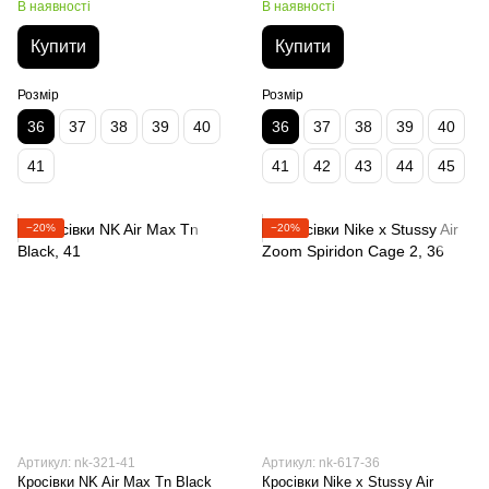
В наявності
В наявності
Купити
Купити
Розмір
Розмір
36
37
38
39
40
36
37
38
39
40
41
41
42
43
44
45
−20%
−20%
Артикул: nk-321-41
Артикул: nk-617-36
Кросівки NK Air Max Tn Black
Кросівки Nike x Stussy Air