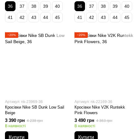
36
37
38
39
40
36
37
38
39
40
41
42
43
44
45
41
42
43
44
45
−20%
−20%
Артикул: nk-23969-36
Артикул: nk-22169-36
Кросівки Nike SB Dunk Low Sail
Кросівки Nike V2K Runtekk
Beige
Pink Flowers
3 390 грн
3 490 грн
4 238 грн
4 363 грн
В наявності
В наявності
Купити
Купити