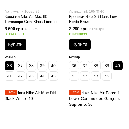
Артикул: nk-10926-36
Артикул: nk-16578-40
Кросівки Nike Air Max 90
Кросівки Nike SB Dunk Low
Terrascape Grey Black Lime Ice
Bordo Brown
3 690 грн
3 290 грн
4 613 грн
3 690 грн
В наявності
В наявності
Купити
Купити
Розмір
Розмір
36
37
38
39
40
36
37
38
39
40
41
42
43
44
45
41
42
43
45
−20%
−20%