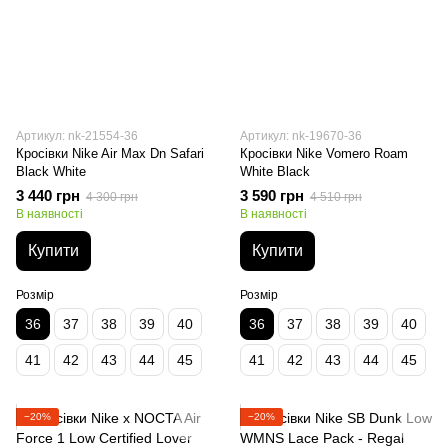
Артикул: nk-21554-36
Артикул: nk-19670-36
Кросівки Nike Air Max Dn Safari
Кросівки Nike Vomero Roam
Black White
White Black
3 440 грн
3 590 грн
4 300 грн
4 510 грн
В наявності
В наявності
Купити
Купити
Розмір
Розмір
36
37
38
39
40
36
37
38
39
40
41
42
43
44
45
41
42
43
44
45
−20%
−20%