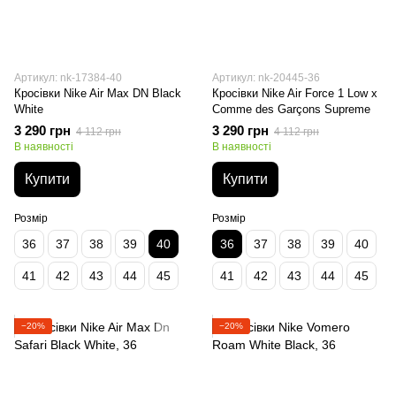
Артикул: nk-17384-40
Артикул: nk-20445-36
Кросівки Nike Air Max DN Black
Кросівки Nike Air Force 1 Low х
White
Comme des Garçons Supreme
3 290 грн
3 290 грн
4 112 грн
4 112 грн
В наявності
В наявності
Купити
Купити
Розмір
Розмір
36
37
38
39
40
36
37
38
39
40
41
42
43
44
45
41
42
43
44
45
−20%
−20%