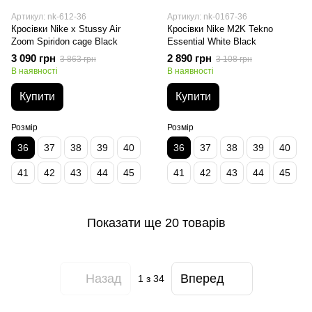
Артикул: nk-612-36
Артикул: nk-0167-36
Кросівки Nike x Stussy Air
Кросівки Nike M2K Tekno
Zoom Spiridon cage Black
Essential White Black
3 090 грн
2 890 грн
3 863 грн
3 108 грн
В наявності
В наявності
Купити
Купити
Розмір
Розмір
36
37
38
39
40
36
37
38
39
40
41
42
43
44
45
41
42
43
44
45
Показати ще 20 товарів
Назад
Вперед
1
з 34