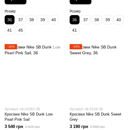
Розмір
Розмір
36
37
38
39
40
36
37
38
39
40
41
45
41
−20%
−20%
Артикул: nk-24362-36
Артикул: nk-0104-36
Кросівки Nike SB Dunk Low
Кросівки Nike SB Dunk Sweet
Pearl Pink Sail
Grey
3 540 грн
3 190 грн
4 425 грн
3 988 грн