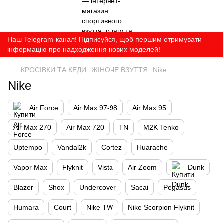
Наш Telegram-канал! Підписуйся, щоб першим отримувати
інформацію про надходження нових моделей!
КРОСІВКИ ТА КЕДИ
ЖІНОЧЕ ВЗУТТЯ
Nike
Nike
Air Force
Air Max 97-98
Air Max 95
Air Max 270
Air Max 720
TN
M2K Tenko
Uptempo
Vandal2k
Cortez
Huarache
Vapor Max
Flyknit
Vista
Air Zoom
Dunk
Blazer
Shox
Undercover
Sacai
Pegasus
Humara
Court
Nike TW
Nike Scorpion Flyknit