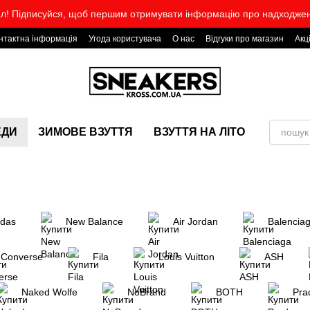
л! Підписуйся, щоб першим отримувати інформацію про надходже
нтактна інформація
Угода користувача
О нас
Відгуки про магазин
Акц
ЕДИ
ЗИМОВЕ ВЗУТТЯ
ВЗУТТЯ НА ЛІТО
idas
New Balance
Air Jordan
Balencia
Converse
Fila
Louis Vuitton
ASH
Naked Wolfe
NoBrand
BOTH
Pra