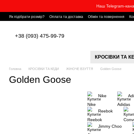
Перейти до основного контенту
Наш Telegram-кана
Як підібрати розмір?
Оплата та доставка
Обмін та повернення
Ко
+38 (093) 475-99-79
КРОСІВКИ ТА К
Головна
КРОСІВКИ ТА КЕДИ
ЖІНОЧЕ ВЗУТТЯ
Golden Goose
Golden Goose
Nike
Ad
Reebok
Jimmy Choo