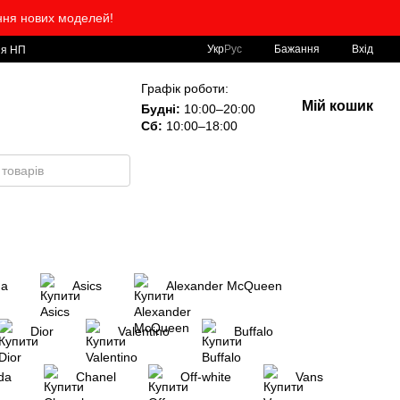
ння нових моделей!
Укр
Рус
Бажання
Вхід
ія НП
Графік роботи:
Мій кошик
Будні:
10:00–20:00
Сб:
10:00–18:00
ga
Asics
Alexander McQueen
Dior
Valentino
Buffalo
da
Chanel
Off-white
Vans