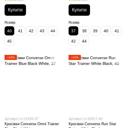
Купити
Купити
Розмір
Розмір
40
41
42
43
44
37
38
39
40
41
45
42
44
−14%
−14%
Артикул: cr-21556-37
Артикул: cr-20917-40
Кросівки Converse Omni Trainer
Кросівки Converse Run Star