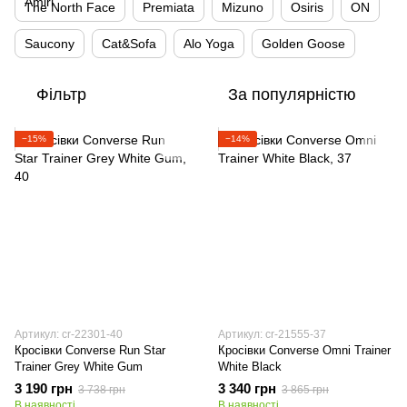
The North Face
Premiata
Mizuno
Osiris
ON
Saucony
Cat&Sofa
Alo Yoga
Golden Goose
Фільтр
За популярністю
−15%
−14%
Артикул: cr-22301-40
Артикул: cr-21555-37
Кросівки Converse Run Star
Кросівки Converse Omni Trainer
Trainer Grey White Gum
White Black
3 190 грн
3 340 грн
3 738 грн
3 865 грн
В наявності
В наявності