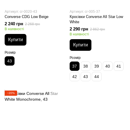
Артикул: cr-0020-43
Артикул: cr-005-37
Converse CDG Low Beige
Кросівки Converse All Star Low
White
2 240 грн
2 268 грн
2 290 грн
В наявності
2 862 грн
В наявності
Купити
Купити
Розмір
Розмір
43
37
38
39
40
41
42
43
44
−20%