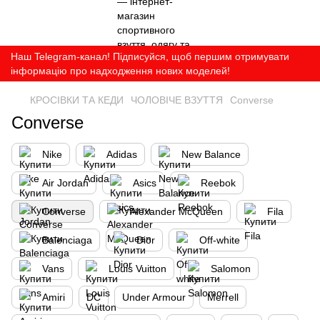
Наш Telegram-канал! Підписуйся, щоб першим отримувати
інформацію про надходження нових моделей!
КРОСІВКИ ТА КЕДИ
ЧОЛОВІЧЕ ВЗУТТЯ
Converse
Converse
Nike
Adidas
New Balance
Air Jordan
Asics
Reebok
Converse
Alexander McQueen
Fila
Balenciaga
Dior
Off-white
Vans
Louis Vuitton
Salomon
Amiri
DC
Under Armour
Merrell