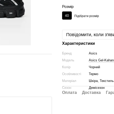
Розмір
40
Підібрати розмір
Повідомити, коли з'яв
Характеристики
Бренд
Asics
Модель
Asics Gel-Kahan
Колір
Чорний
Особливості
Термо
Матеріал
Шкіра, Текстиль
Сезон
Демісезон
Оплата
Доставка
Гар