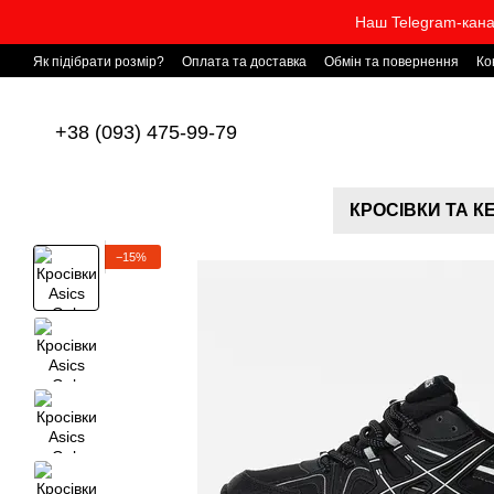
Перейти до основного контенту
Наш Telegram-кана
Як підібрати розмір?
Оплата та доставка
Обмін та повернення
Ко
+38 (093) 475-99-79
КРОСІВКИ ТА К
−15%