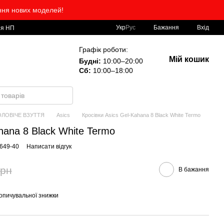
ння нових моделей!
Укр
Рус
Бажання
Вхід
ія НП
Графік роботи:
Мій кошик
Будні:
10:00–20:00
Сб:
10:00–18:00
ОЛОВІЧЕ ВЗУТТЯ
Asics
Кросівки Asics Gel-Kahana 8 Black White Termo
hana 8 Black White Termo
2649-40
Написати відгук
грн
В бажання
опичувальної знижки