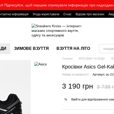
л! Підписуйся, щоб першим отримувати інформацію про надходже
нтактна інформація
Угода користувача
О нас
Відгуки про магазин
Акц
ЕДИ
ЗИМОВЕ ВЗУТТЯ
ВЗУТТЯ НА ЛІТО
Головна
КРОСІВКИ ТА КЕДИ
Ч
Кросівки Asics Gel-Ka
Немає в наявності
Артикул: ac-2
3 190 грн
3 738 
Ввійти
для відображення нак
%