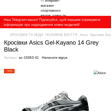
Наш Telegram-канал! Підписуйся, щоб першим отримувати
інформацію про надходження нових моделей!
КРОСІВКИ ТА КЕДИ
ЧОЛОВІЧЕ ВЗУТТЯ
Asics
Кросівки Asi
Кросівки Asics Gel-Kayano 14 Grey
Black
Артикул:
ac-15063-41
Написати відгук
−20%