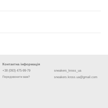
Контактна інформація
+38 (093) 475-99-79
sneakers_kross_ua
sneakers.kross.ua@gmail.com
Передзвонити вам?