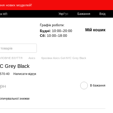
ння нових моделей!
Укр
Рус
Бажання
Вхід
ія НП
Графік роботи:
Мій кошик
Будні:
10:00–20:00
Сб:
10:00–18:00
ОЛОВІЧЕ ВЗУТТЯ
Asics
Кросівки Asics Gel-NYC Grey Black
YC Grey Black
9570-40
Написати відгук
грн
В бажання
опичувальної знижки