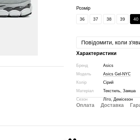
Розмір
36
37
38
39
40
Повідомити, коли з'яв
Характеристики
Бренд
Asics
Модель
Asics Gel-NYC
Колір
Сірий
Матеріал
Текстиль, Замша
Сезон
Літо, Демісезон
Оплата
Доставка
Гар