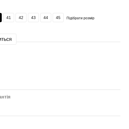
41
42
43
44
45
Підібрати розмір
иться
антія