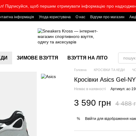
л! Підписуйся, щоб першим отримувати інформацію про надходже
нтактна інформація
Угода користувача
О нас
Відгуки про магазин
Акц
ЕДИ
ЗИМОВЕ ВЗУТТЯ
ВЗУТТЯ НА ЛІТО
Головна
КРОСІВКИ ТА КЕДИ
Ч
Кросівки Asics Gel-N
Немає в наявності
Артикул: ac-1
3 590 грн
4 488 
Ввійти
для відображення нак
%