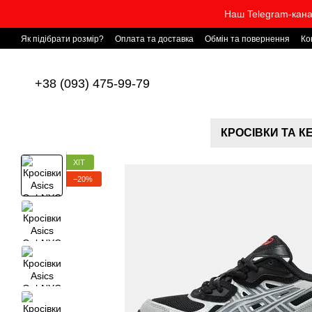
Перейти до основного контенту
Наш Telegram-кана
Як підібрати розмір?
Оплата та доставка
Обмін та повернення
Ко
+38 (093) 475-99-79
КРОСІВКИ ТА К
ХІТ
−20%