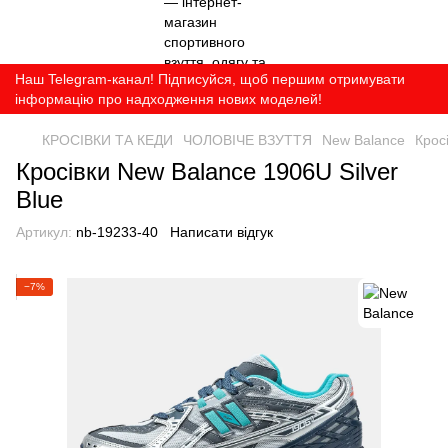
Наш Telegram-канал! Підписуйся, щоб першим отримувати
інформацію про надходження нових моделей!
КРОСІВКИ ТА КЕДИ
ЧОЛОВІЧЕ ВЗУТТЯ
New Balance
Крос
Кросівки New Balance 1906U Silver
Blue
Артикул:
nb-19233-40
Написати відгук
−7%