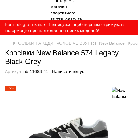
Наш Telegram-канал! Підписуйся, щоб першим отримувати
інформацію про надходження нових моделей!
КРОСІВКИ ТА КЕДИ
ЧОЛОВІЧЕ ВЗУТТЯ
New Balance
Крос
Кросівки New Balance 574 Legacy
Black Grey
Артикул:
nb-11693-41
Написати відгук
−5%