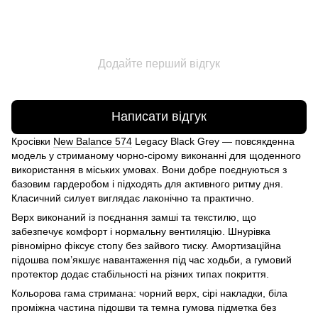
Додайте перший відгук
Написати відгук
Кросівки
New Balance 574
Legacy Black Grey — повсякденна
модель у стриманому чорно-сірому виконанні для щоденного
використання в міських умовах. Вони добре поєднуються з
базовим гардеробом і підходять для активного ритму дня.
Класичний силует виглядає лаконічно та практично.
Верх виконаний із поєднання замші та текстилю, що
забезпечує комфорт і нормальну вентиляцію. Шнурівка
рівномірно фіксує стопу без зайвого тиску. Амортизаційна
підошва пом’якшує навантаження під час ходьби, а гумовий
протектор додає стабільності на різних типах покриття.
Кольорова гама стримана: чорний верх, сірі накладки, біла
проміжна частина підошви та темна гумова підметка без