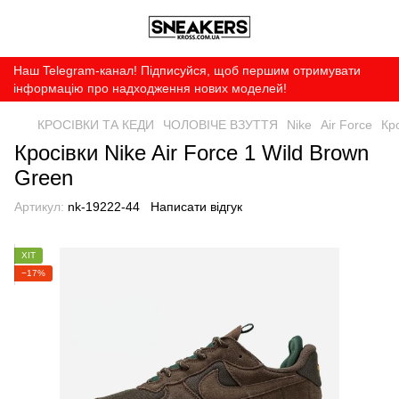
Наш Telegram-канал! Підписуйся, щоб першим отримувати
інформацію про надходження нових моделей!
КРОСІВКИ ТА КЕДИ
ЧОЛОВІЧЕ ВЗУТТЯ
Nike
Air Force
Кро
Кросівки Nike Air Force 1 Wild Brown
Green
Артикул:
nk-19222-44
Написати відгук
ХІТ
−17%