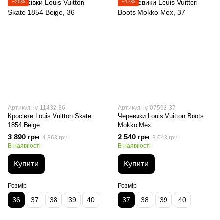
−20%
−17%
Артикул: lv-11432-36
Артикул: lv-07592-37
Кросівки Louis Vuitton Skate
Черевики Louis Vuitton Boots
1854 Beige
Mokko Мех
3 890 грн
2 540 грн
4 863 грн
3 048 грн
В наявності
В наявності
Купити
Купити
Розмір
Розмір
36
37
38
39
40
37
38
39
40