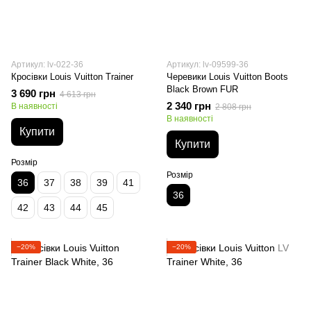
Артикул: lv-022-36
Артикул: lv-09599-36
Кросівки Louis Vuitton Trainer
Черевики Louis Vuitton Boots
Black Brown FUR
3 690 грн
4 613 грн
2 340 грн
В наявності
2 808 грн
В наявності
Купити
Купити
Розмір
Розмір
36
37
38
39
41
36
42
43
44
45
−20%
−20%