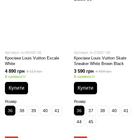
Артикул: lv-08500-36
Артикул: lv-23687-36
Кросівки Louis Vuitton Escale
Кросівки Louis Vuitton Skate
White
Sneaker White Brown Black
4 890 грн
3 590 грн
6 113 грн
4 488 грн
В наявності
В наявності
Купити
Купити
Розмір
Розмір
36
38
39
40
41
36
37
38
40
41
44
45