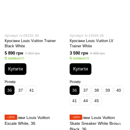
Артикул: lv-09192-36
Артикул: lv-14046-36
Кросівки Louis Vuitton Trainer
Кросівки Louis Vuitton LV
Black White
Trainer White
5 890 грн
3 590 грн
7 363 грн
4 488 грн
В наявності
В наявності
Купити
Купити
Розмір
Розмір
36
37
41
36
37
38
39
40
41
44
45
−20%
−20%