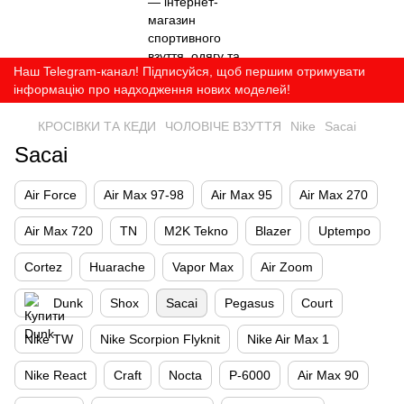
Наш Telegram-канал! Підписуйся, щоб першим отримувати
інформацію про надходження нових моделей!
КРОСІВКИ ТА КЕДИ
ЧОЛОВІЧЕ ВЗУТТЯ
Nike
Sacai
Sacai
Air Force
Air Max 97-98
Air Max 95
Air Max 270
Air Max 720
TN
M2K Tekno
Blazer
Uptempo
Cortez
Huarache
Vapor Max
Air Zoom
Dunk
Shox
Sacai
Pegasus
Court
Nike TW
Nike Scorpion Flyknit
Nike Air Max 1
Nike React
Craft
Nocta
P-6000
Air Max 90