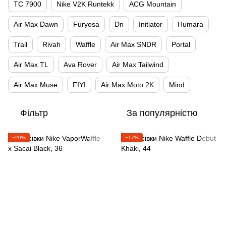
TC 7900
Nike V2K Runtekk
ACG Mountain
Air Max Dawn
Furyosa
Dn
Initiator
Humara
Trail
Rivah
Waffle
Air Max SNDR
Portal
Air Max TL
Ava Rover
Air Max Tailwind
Air Max Muse
FIYI
Air Max Moto 2K
Mind
Фільтр
За популярністю
−20%
−17%