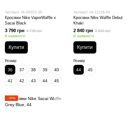
Артикул: nk-06555-36
Артикул: nk-11156-44
Кросівки Nike VaporWaffle x
Кросівки Nike Waffle Debut
Sacai Black
Khaki
3 790 грн
2 840 грн
4 738 грн
3 430 грн
В наявності
В наявності
Купити
Купити
Розмір
Розмір
36
37
38
39
40
44
45
41
42
43
44
45
−35%