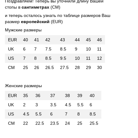
Поздравляем! Теперь вы уточнили длину Вашей
стопы в
сантиметрах
(CM)
и теперь осталось узнать по таблице размеров Ваш
размер
европейский
(EUR)
Мужские размеры
EUR
40
41
42
43
44
45
46
UK
6
7
7.5
8.5
9
10
11
US
7
8
8.5
9.5
10
11
12
CM
25
26
26.5
27.5
28
29
30
Женские размеры
EUR
35
36
37
38
39
40
UK
2
3
3.5
4.5
5.5
6
US
4.5
5.5
6
7
8
8.5
CM
22
22.5
23.5
24
25
25.5