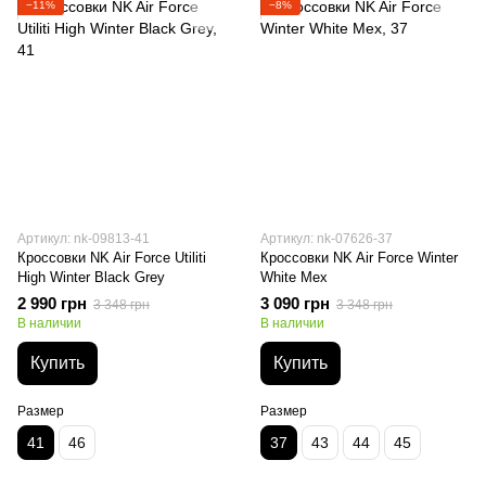
−11%
−8%
Артикул: nk-09813-41
Артикул: nk-07626-37
Кроссовки NK Air Force Utiliti
Кроссовки NK Air Force Winter
High Winter Black Grey
White Мех
2 990 грн
3 090 грн
3 348 грн
3 348 грн
В наличии
В наличии
Купить
Купить
Размер
Размер
41
46
37
43
44
45