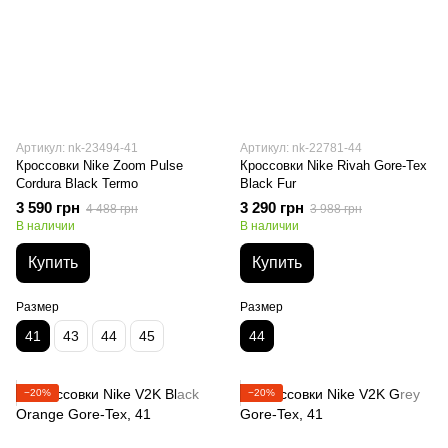
Артикул: nk-23494-41
Артикул: nk-22781-44
Кроссовки Nike Zoom Pulse
Кроссовки Nike Rivah Gore-Tex
Cordura Black Termo
Black Fur
3 590 грн
3 290 грн
4 488 грн
3 988 грн
В наличии
В наличии
Купить
Купить
Размер
Размер
41
43
44
45
44
−20%
−20%