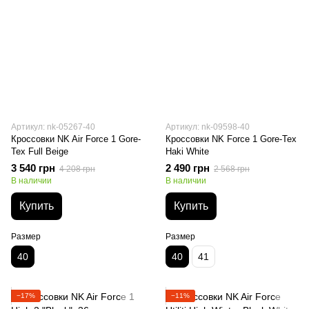
Артикул: nk-05267-40
Артикул: nk-09598-40
Кроссовки NK Air Force 1 Gore-
Кроссовки NK Force 1 Gore-Tex
Tex Full Beige
Haki White
3 540 грн
2 490 грн
4 208 грн
2 568 грн
В наличии
В наличии
Купить
Купить
Размер
Размер
40
40
41
−17%
−11%