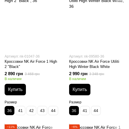
Артикул: nk-01047-36
Артикул: nk-09580-36
Кроссовки NK Air Force 1 High
Кроссовки NK Air Force Utiliti
2 "Black"
High Winter Black White
2 890 грн
2 990 грн
3 468 грн
3 348 грн
В наличии
В наличии
Купить
Купить
Размер
Размер
36
41
42
43
44
36
41
44
−11%
−6%