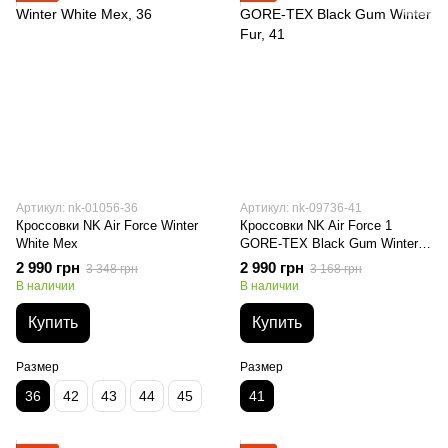
Артикул: nk-01056-36
Артикул: nk-09736-41
Кроссовки NK Air Force Winter
Кроссовки NK Air Force 1
White Мех
GORE-TEX Black Gum Winter
Fur
2 990 грн
2 990 грн
3 348 грн
3 168 грн
В наличии
В наличии
Купить
Купить
Размер
Размер
36
42
43
44
45
41