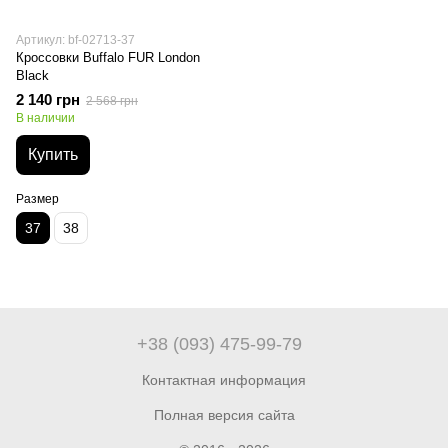
Артикул: bf-02713-37
Кроссовки Buffalo FUR London
Black
2 140 грн
2 568 грн
В наличии
Купить
Размер
37
38
+38 (093) 475-99-79
Контактная информация
Полная версия сайта