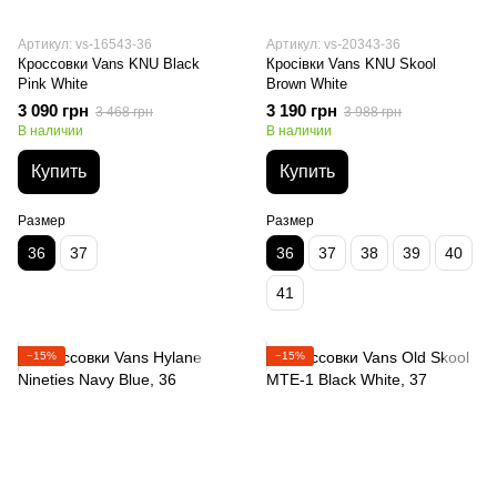
Артикул: vs-16543-36
Артикул: vs-20343-36
Кроссовки Vans KNU Black
Кросівки Vans KNU Skool
Pink White
Brown White
3 090 грн
3 190 грн
3 468 грн
3 988 грн
В наличии
В наличии
Купить
Купить
Размер
Размер
36
37
36
37
38
39
40
41
−15%
−15%