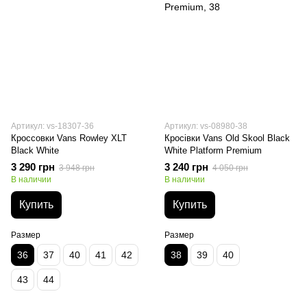
Артикул: vs-18307-36
Артикул: vs-08980-38
Кроссовки Vans Rowley XLT
Кросівки Vans Old Skool Black
Black White
White Platform Premium
3 290 грн
3 240 грн
3 948 грн
4 050 грн
В наличии
В наличии
Купить
Купить
Размер
Размер
36
37
40
41
42
38
39
40
43
44