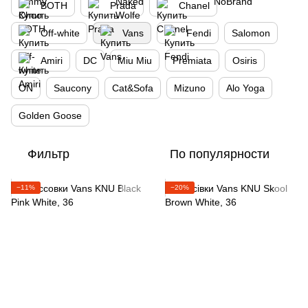
BOTH
Prada
Chanel
Off-white
Vans
Fendi
Salomon
Amiri
DC
Miu Miu
Premiata
Osiris
ON
Saucony
Cat&Sofa
Mizuno
Alo Yoga
Golden Goose
Фильтр
По популярности
−11%
−20%