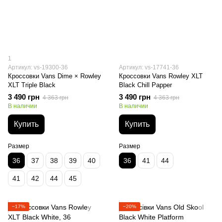
1
Артикул: vs-19300-36
Артикул: vs-17741-36
Кроссовки Vans Dime × Rowley
Кроссовки Vans Rowley XLT
XLT Triple Black
Black Chill Papper
3 490 грн
3 490 грн
4 363 грн
4 363 грн
В наличии
В наличии
Купить
Купить
Размер
Размер
36
37
38
39
40
36
41
44
41
42
44
45
−17%
−20%