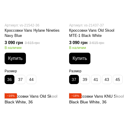
Артикул: vs-21542-36
Артикул: vs-21437-37
Кроссовки Vans Hylane Nineties
Кроссовки Vans Old Skool
Navy Blue
MTE-1 Black White
3 090 грн
3 090 грн
3 615 грн
3 615 грн
В наличии
В наличии
Купить
Купить
Размер
Размер
36
37
44
37
39
41
43
45
−16%
−18%