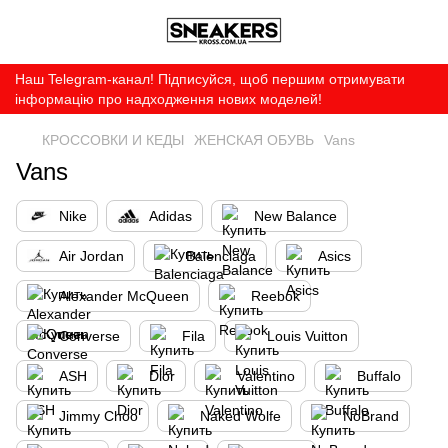
Наш Telegram-канал! Підписуйся, щоб першим отримувати
інформацію про надходження нових моделей!
КРОССОВКИ И КЕДЫ
ЖЕНСКАЯ ОБУВЬ
Vans
Vans
Nike
Adidas
New Balance
Air Jordan
Balenciaga
Asics
Alexander McQueen
Reebok
Converse
Fila
Louis Vuitton
ASH
Dior
Valentino
Buffalo
Jimmy Choo
Naked Wolfe
NoBrand