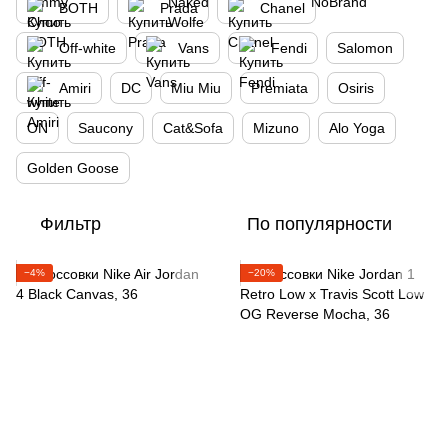
BOTH
Prada
Chanel
Off-white
Vans
Fendi
Salomon
Amiri
DC
Miu Miu
Premiata
Osiris
ON
Saucony
Cat&Sofa
Mizuno
Alo Yoga
Golden Goose
Фильтр
По популярности
−4%
−20%