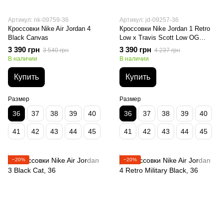
Артикул: nk-09759-36
Артикул: jd-09257-36
Кроссовки Nike Air Jordan 4
Кроссовки Nike Jordan 1 Retro
Black Canvas
Low x Travis Scott Low OG
Reverse Mocha
3 390 грн
3 390 грн
3 540 грн
4 237 грн
В наличии
В наличии
Купить
Купить
Размер
Размер
36
37
38
39
40
36
37
38
39
40
41
42
43
44
45
41
42
43
44
45
−20%
−20%