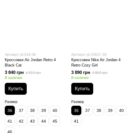
Артикул: jd-018-36
Артикул: jd-23637-36
Кроссовки Air Jordan Retro 4
Кроссовки Nike Air Jordan 4
Black Cat
Retro Cozy Girl
3 840 грн
3 890 грн
4 810 грн
4 863 грн
В наличии
В наличии
Купить
Купить
Размер
Размер
36
37
38
39
40
36
37
38
39
40
41
42
43
44
45
41
46