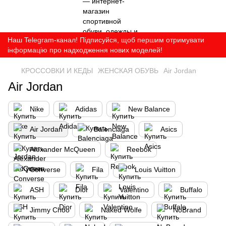
Наш Telegram-канал! Підписуйся, щоб першим отримувати
інформацію про надходження нових моделей!
КРОССОВКИ И КЕДЫ
ЖЕНСКАЯ ОБУВЬ
Air Jordan
Air Jordan
Nike
Adidas
New Balance
Air Jordan
Balenciaga
Asics
Alexander McQueen
Reebok
Converse
Fila
Louis Vuitton
ASH
Dior
Valentino
Buffalo
Jimmy Choo
Naked Wolfe
NoBrand