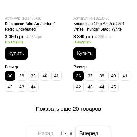
Артикул: jd-23455-36
Артикул: jd-18210-36
Кроссовки Nike Air Jordan 4
Кроссовки Nike Air Jordan 4
Retro Undefeated
White Thunder Black White
3 490 грн
3 390 грн
4 363 грн
4 238 грн
В наличии
В наличии
Купить
Купить
Размер
Размер
36
38
39
40
41
36
37
38
40
41
42
43
44
42
43
44
45
Показать еще 20 товаров
Назад
Вперед
1
из 8