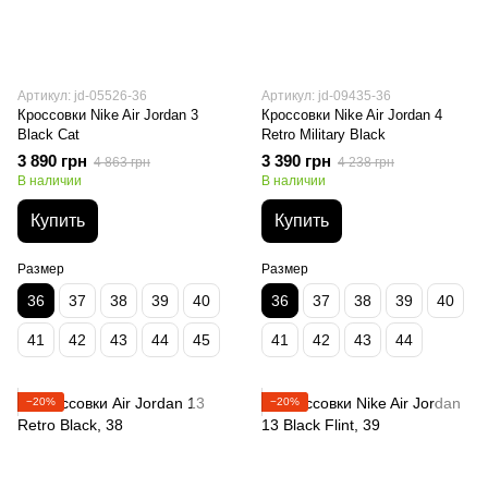
Артикул: jd-05526-36
Артикул: jd-09435-36
Кроссовки Nike Air Jordan 3
Кроссовки Nike Air Jordan 4
Black Cat
Retro Military Black
3 890 грн
3 390 грн
4 863 грн
4 238 грн
В наличии
В наличии
Купить
Купить
Размер
Размер
36
37
38
39
40
36
37
38
39
40
41
42
43
44
45
41
42
43
44
−20%
−20%