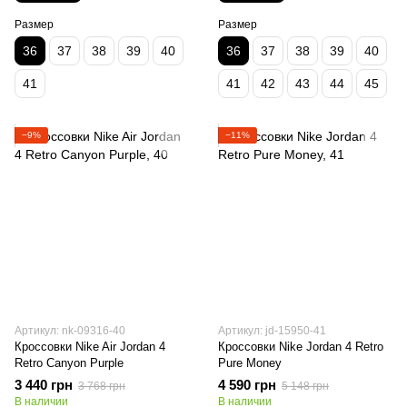
Размер
Размер
36
37
38
39
40
36
37
38
39
40
41
41
42
43
44
45
−9%
−11%
Артикул: nk-09316-40
Артикул: jd-15950-41
Кроссовки Nike Air Jordan 4
Кроссовки Nike Jordan 4 Retro
Retro Canyon Purple
Pure Money
3 440 грн
4 590 грн
3 768 грн
5 148 грн
В наличии
В наличии