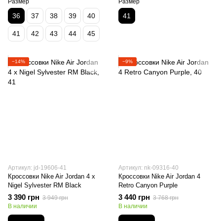
Размер
Размер
36
37
38
39
40
41
41
42
43
44
45
−14%
−9%
Артикул: jd-19606-41
Артикул: nk-09316-40
Кроссовки Nike Air Jordan 4 x
Кроссовки Nike Air Jordan 4
Nigel Sylvester RM Black
Retro Canyon Purple
3 390 грн
3 440 грн
3 949 грн
3 768 грн
В наличии
В наличии