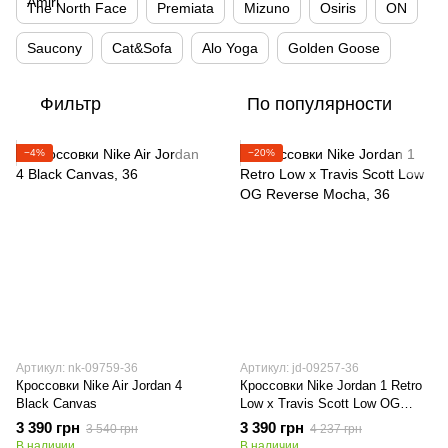
The North Face
Premiata
Mizuno
Osiris
ON
Saucony
Cat&Sofa
Alo Yoga
Golden Goose
Фильтр
По популярности
−4%
−20%
Артикул: nk-09759-36
Артикул: jd-09257-36
Кроссовки Nike Air Jordan 4
Кроссовки Nike Jordan 1 Retro
Black Canvas
Low x Travis Scott Low OG
Reverse Mocha
3 390 грн
3 390 грн
3 540 грн
4 237 грн
В наличии
В наличии