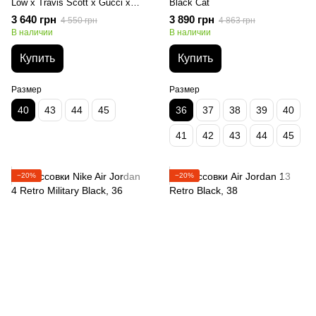
Low x Travis Scott x Gucci x
Black Cat
Supreme
3 640 грн
3 890 грн
4 550 грн
4 863 грн
В наличии
В наличии
Купить
Купить
Размер
Размер
40
43
44
45
36
37
38
39
40
41
42
43
44
45
−20%
−20%