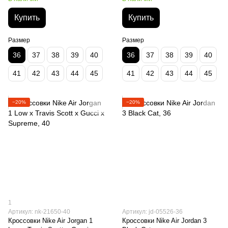
Купить
Купить
Размер
Размер
36
37
38
39
40
36
37
38
39
40
41
42
43
44
45
41
42
43
44
45
−20%
−20%
1
Артикул: nk-21650-40
Артикул: jd-05526-36
Кроссовки Nike Air Jorgan 1
Кроссовки Nike Air Jordan 3