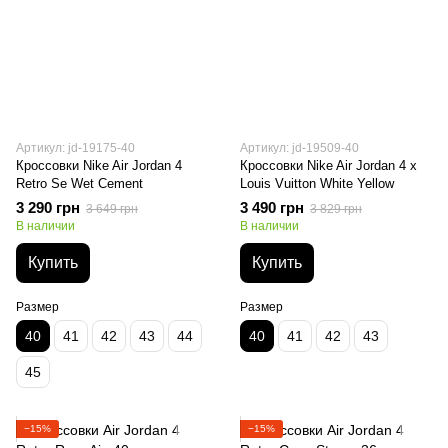
Артикул: jd-19175-40
Артикул: jd-19509-40
Кроссовки Nike Air Jordan 4
Кроссовки Nike Air Jordan 4 x
Retro Se Wet Cement
Louis Vuitton White Yellow
3 290 грн
3 490 грн
3 649 грн
3 829 грн
В наличии
В наличии
Купить
Купить
Размер
Размер
40
41
42
43
44
40
41
42
43
45
−15%
−15%