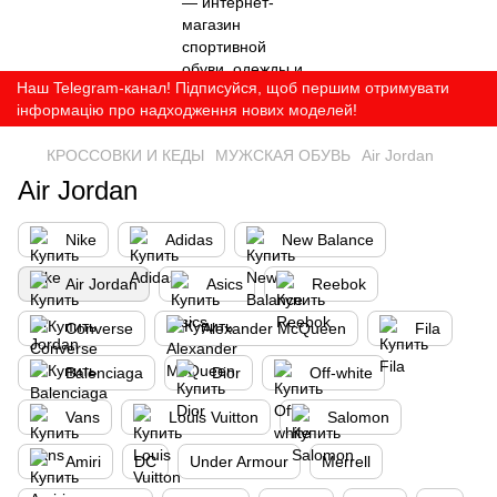
Наш Telegram-канал! Підписуйся, щоб першим отримувати
інформацію про надходження нових моделей!
КРОССОВКИ И КЕДЫ
МУЖСКАЯ ОБУВЬ
Air Jordan
Air Jordan
Nike
Adidas
New Balance
Air Jordan
Asics
Reebok
Converse
Alexander McQueen
Fila
Balenciaga
Dior
Off-white
Vans
Louis Vuitton
Salomon
Amiri
DC
Under Armour
Merrell