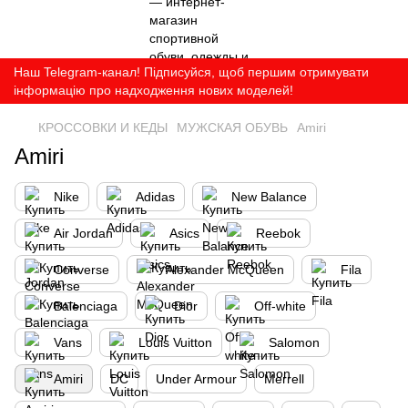
Наш Telegram-канал! Підписуйся, щоб першим отримувати
інформацію про надходження нових моделей!
КРОССОВКИ И КЕДЫ
МУЖСКАЯ ОБУВЬ
Amiri
Amiri
Nike
Adidas
New Balance
Air Jordan
Asics
Reebok
Converse
Alexander McQueen
Fila
Balenciaga
Dior
Off-white
Vans
Louis Vuitton
Salomon
Amiri
DC
Under Armour
Merrell