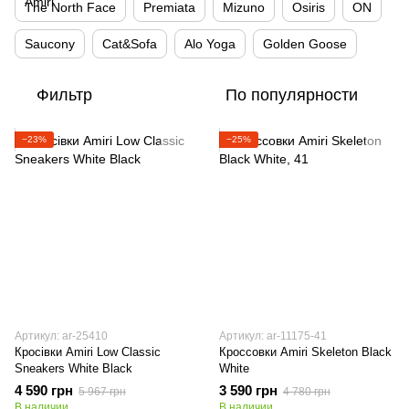
The North Face
Premiata
Mizuno
Osiris
ON
Saucony
Cat&Sofa
Alo Yoga
Golden Goose
Фильтр
По популярности
−23%
−25%
Артикул: ar-25410
Артикул: ar-11175-41
Кросівки Amiri Low Classic
Кроссовки Amiri Skeleton Black
Sneakers White Black
White
4 590 грн
3 590 грн
5 967 грн
4 780 грн
В наличии
В наличии