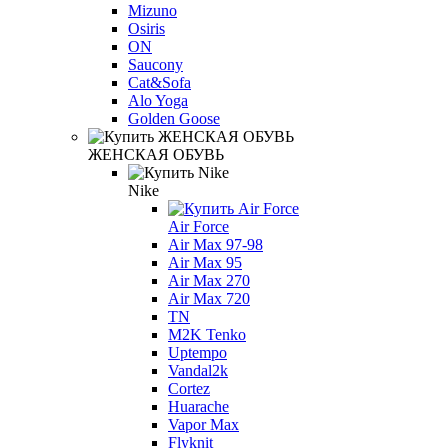
Mizuno
Osiris
ON
Saucony
Cat&Sofa
Alo Yoga
Golden Goose
ЖЕНСКАЯ ОБУВЬ
Nike
Air Force
Air Max 97-98
Air Max 95
Air Max 270
Air Max 720
TN
M2K Tenko
Uptempo
Vandal2k
Cortez
Huarache
Vapor Max
Flyknit