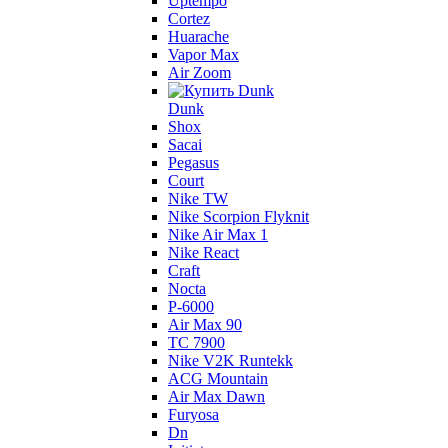
Uptempo
Cortez
Huarache
Vapor Max
Air Zoom
Dunk
Shox
Sacai
Pegasus
Court
Nike TW
Nike Scorpion Flyknit
Nike Air Max 1
Nike React
Craft
Nocta
P-6000
Air Max 90
TC 7900
Nike V2K Runtekk
ACG Mountain
Air Max Dawn
Furyosa
Dn