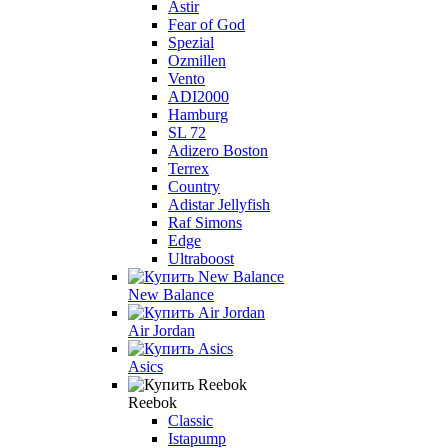
Astir
Fear of God
Spezial
Ozmillen
Vento
ADI2000
Hamburg
SL 72
Adizero Boston
Terrex
Country
Adistar Jellyfish
Raf Simons
Edge
Ultraboost
New Balance
Air Jordan
Asics
Reebok
Classic
Istapump