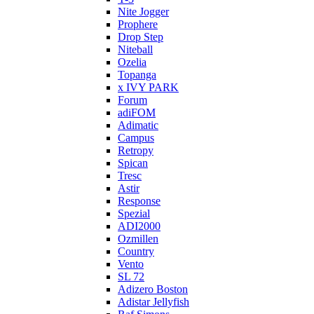
Nite Jogger
Prophere
Drop Step
Niteball
Ozelia
Topanga
x IVY PARK
Forum
adiFOM
Adimatic
Campus
Retropy
Spican
Tresc
Astir
Response
Spezial
ADI2000
Ozmillen
Country
Vento
SL 72
Adizero Boston
Adistar Jellyfish