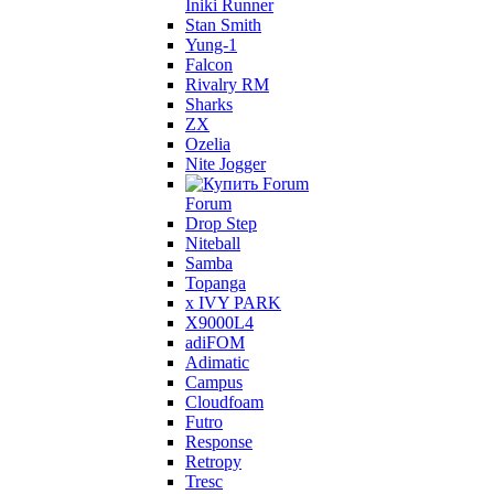
Iniki Runner
Stan Smith
Yung-1
Falcon
Rivalry RM
Sharks
ZX
Ozelia
Nite Jogger
Forum
Drop Step
Niteball
Samba
Topanga
x IVY PARK
X9000L4
adiFOM
Adimatic
Campus
Cloudfoam
Futro
Response
Retropy
Tresc