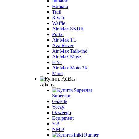
Initiator
Humara
Trail
Rivah
Waffle
Air Max SNDR
Portal
Air Max TL
Ava Rover
Air Max Tailwind
Air Max Muse
FIYI
Air Max Moto 2K
Mind
Adidas
Superstar
Gazelle
Yeezy
Ozweego
Equipment
Y-3
NMD