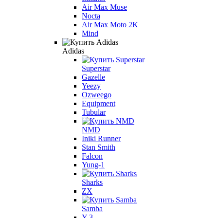
Air Max Muse
Nocta
Air Max Moto 2K
Mind
Adidas
Superstar
Gazelle
Yeezy
Ozweego
Equipment
Tubular
NMD
Iniki Runner
Stan Smith
Falcon
Yung-1
Sharks
ZX
Samba
Y-3