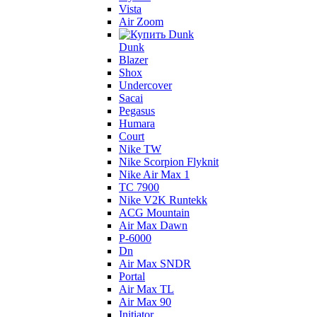
Vista
Air Zoom
Dunk
Blazer
Shox
Undercover
Sacai
Pegasus
Humara
Court
Nike TW
Nike Scorpion Flyknit
Nike Air Max 1
TC 7900
Nike V2K Runtekk
ACG Mountain
Air Max Dawn
P-6000
Dn
Air Max SNDR
Portal
Air Max TL
Air Max 90
Initiator