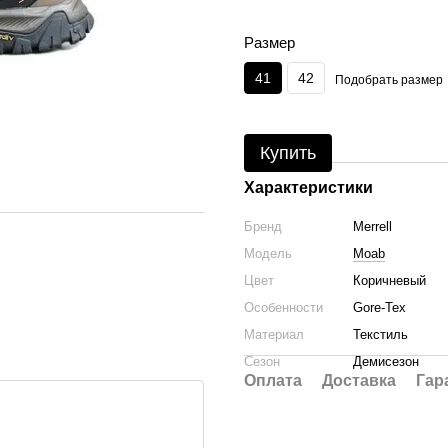
Размер
41
42
Подобрать размер
Купить
Характеристики
Бренд
Merrell
Модель
Moab
Цвет
Коричневый
Особенности
Gore-Tex
Материал
Текстиль
Сезон
Демисезон
Оплата
Доставка
Гар