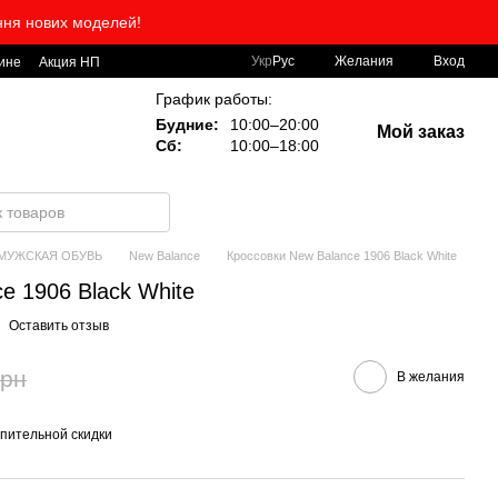
ння нових моделей!
Укр
Рус
Желания
Вход
ине
Акция НП
График работы:
Будние:
10:00–20:00
Мой заказ
Сб:
10:00–18:00
МУЖСКАЯ ОБУВЬ
New Balance
Кроссовки New Balance 1906 Black White
e 1906 Black White
Оставить отзыв
грн
В желания
пительной скидки