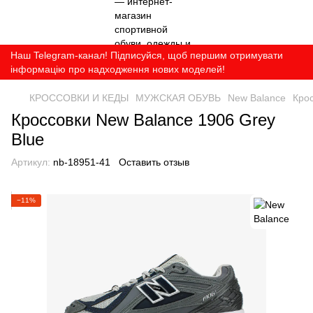
Наш Telegram-канал! Підписуйся, щоб першим отримувати
інформацію про надходження нових моделей!
КРОССОВКИ И КЕДЫ
МУЖСКАЯ ОБУВЬ
New Balance
Крос
Кроссовки New Balance 1906 Grey
Blue
Артикул:
nb-18951-41
Оставить отзыв
−11%