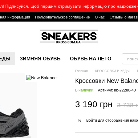
л! Підписуйся, щоб першим отримувати інформацію про надходже
тная информация
Пользовательское соглашение
О нас
Отзывы о магаз
КЕДЫ
ЗИМНЯЯ ОБУВЬ
ОБУВЬ НА ЛЕТО
Главная
КРОССОВКИ И КЕДЫ
Кроссовки New Balanc
В наличии
Артикул: nb-22280-40
3 190 грн
3 738 
Войти
для отображения нако
%