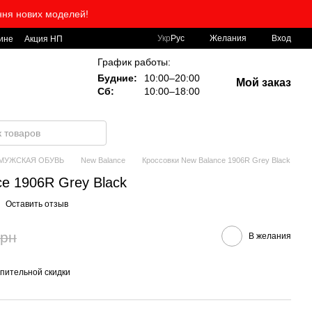
ння нових моделей!
Укр
Рус
Желания
Вход
ине
Акция НП
График работы:
Будние:
10:00–20:00
Мой заказ
Сб:
10:00–18:00
МУЖСКАЯ ОБУВЬ
New Balance
Кроссовки New Balance 1906R Grey Black
e 1906R Grey Black
Оставить отзыв
грн
В желания
пительной скидки