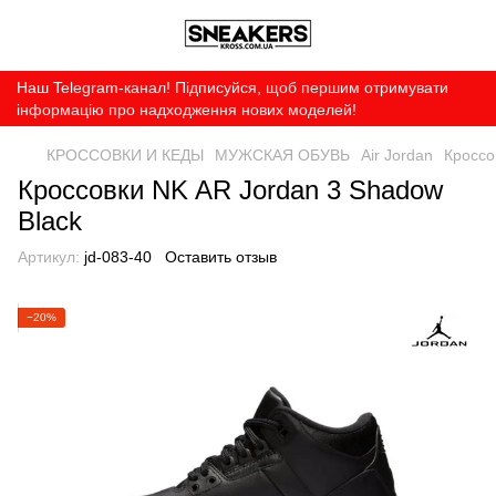
Наш Telegram-канал! Підписуйся, щоб першим отримувати
інформацію про надходження нових моделей!
КРОССОВКИ И КЕДЫ
МУЖСКАЯ ОБУВЬ
Air Jordan
Кроссо
Кроссовки NK AR Jordan 3 Shadow
Black
Артикул:
jd-083-40
Оставить отзыв
−20%