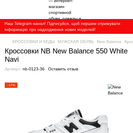
Наш Telegram-канал! Підписуйся, щоб першим отримувати
інформацію про надходження нових моделей!
КРОССОВКИ И КЕДЫ
МУЖСКАЯ ОБУВЬ
New Balance
Крос
Кроссовки NB New Balance 550 White
Navi
Артикул:
nb-0123-36
Оставить отзыв
−17%