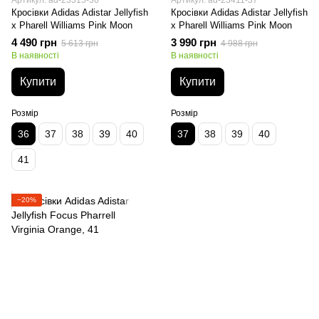
Артикул: ad-23315-36
Артикул: ad-23411-37
Кросівки Adidas Adistar Jellyfish
Кросівки Adidas Adistar Jellyfish
x Pharell Williams Pink Moon
x Pharell Williams Pink Moon
4 490 грн
3 990 грн
5 613 грн
4 988 грн
В наявності
В наявності
Купити
Купити
Розмір
Розмір
36
37
38
39
40
37
38
39
40
41
−20%