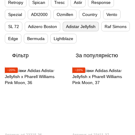
Retropy
Spican
Tresc
Astir
Response
Spezial
ADI2000
Ozmillen
Country
Vento
SL 72
Adizero Boston
Adistar Jellyfish
Raf Simons
Edge
Bermuda
Lightblaze
Фільтр
За популярністю
−20%
−20%