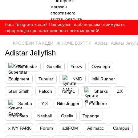
Наш Telegram-канал! Підписуйся, щоб першим отримувати
інформацію про надходження нових моделей!
КРОСІВКИ ТА КЕДИ
ЖІНОЧЕ ВЗУТТЯ
Adidas
Adistar Jellyfi
Adistar Jellyfish
Superstar
Gazelle
Yeezy
Ozweego
Equipment
Tubular
NMD
Iniki Runner
Stan Smith
Falcon
Yung-1
Sharks
ZX
Samba
Y-3
Nite Jogger
Prophere
Drop Step
Niteball
Ozelia
Topanga
x IVY PARK
Forum
adiFOM
Adimatic
Campus