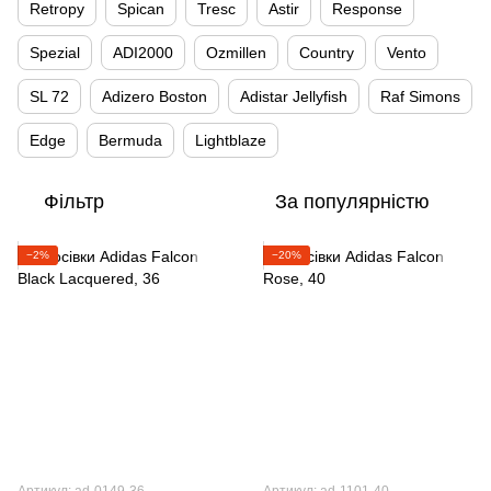
Retropy
Spican
Tresc
Astir
Response
Spezial
ADI2000
Ozmillen
Country
Vento
SL 72
Adizero Boston
Adistar Jellyfish
Raf Simons
Edge
Bermuda
Lightblaze
Фільтр
За популярністю
−2%
−20%