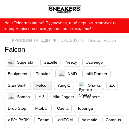
Наш Telegram-канал! Підписуйся, щоб першим отримувати
інформацію про надходження нових моделей!
КРОСІВКИ ТА КЕДИ
ЖІНОЧЕ ВЗУТТЯ
Adidas
Falcon
Falcon
Superstar
Gazelle
Yeezy
Ozweego
Equipment
Tubular
NMD
Iniki Runner
Stan Smith
Falcon
Yung-1
Sharks
ZX
Samba
Y-3
Nite Jogger
Prophere
Drop Step
Niteball
Ozelia
Topanga
x IVY PARK
Forum
adiFOM
Adimatic
Campus