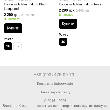
Артикул: ad-0149-36
Артикул: ad-1101-40
Кросівки Adidas Falcon Black
Кросівки Adidas Falcon Rose
Lacquered
2 290 грн
2 862 грн
2 290 грн
В наявності
2 328 грн
В наявності
Купити
Купити
Розмір
Розмір
40
36
37
+38 (093) 475-99-79
Контактна інформація
Повна версія сайту
© 2016 - 2026
Sneakers Kross — інтернет-магазин спортивного взуття, одягу та