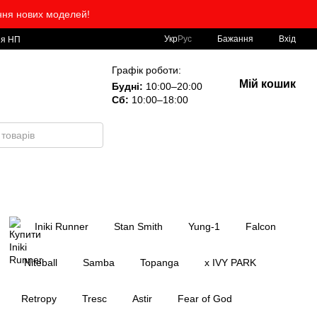
ння нових моделей!
Укр
Рус
Бажання
Вхід
ія НП
Графік роботи:
Мій кошик
Будні:
10:00–20:00
Сб:
10:00–18:00
Iniki Runner
Stan Smith
Yung-1
Falcon
Niteball
Samba
Topanga
x IVY PARK
Retropy
Tresc
Astir
Fear of God