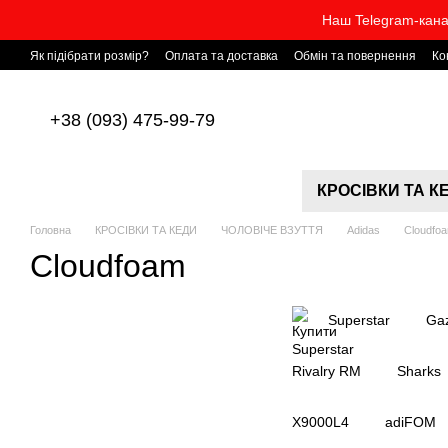
Перейти до основного контенту
Наш Telegram-кана
Як підібрати розмір?
Оплата та доставка
Обмін та повернення
Ко
+38 (093) 475-99-79
КРОСІВКИ ТА К
Головна
КРОСІВКИ ТА КЕДИ
ЧОЛОВІЧЕ ВЗУТТЯ
Adidas
Cloudfo
Cloudfoam
Superstar
Gaz
Rivalry RM
Sharks
X9000L4
adiFOM