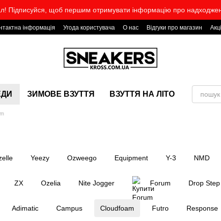
л! Підписуйся, щоб першим отримувати інформацію про надходже
нтактна інформація
Угода користувача
О нас
Відгуки про магазин
Акц
ЕДИ
ЗИМОВЕ ВЗУТТЯ
ВЗУТТЯ НА ЛІТО
am
elle
Yeezy
Ozweego
Equipment
Y-3
NMD
ZX
Ozelia
Nite Jogger
Forum
Drop Step
Adimatic
Campus
Cloudfoam
Futro
Response