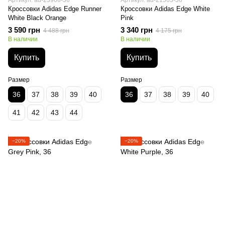
Артикул: ad-23966-36
Артикул: ad-21563-36
Кроссовки Adidas Edge Runner
Кроссовки Adidas Edge White
White Black Orange
Pink
3 590 грн
3 340 грн
4 488 грн
4 175 грн
В наличии
В наличии
Купить
Купить
Размер
Размер
36
37
38
39
40
36
37
38
39
40
41
42
43
44
−20%
−20%