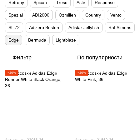
Retropy
Spican
Tresc
Astir
Response
Spezial
ADI2000
Ozmillen
Country
Vento
SL 72
Adizero Boston
Adistar Jellyfish
Raf Simons
Edge
Bermuda
Lightblaze
Фильтр
По популярности
−20%
−20%