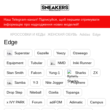
Наш Telegram-канал! Підписуйся, щоб першим отримувати
інформацію про надходження нових моделей!
КРОССОВКИ И КЕДЫ
ЖЕНСКАЯ ОБУВЬ
Adidas
Edge
Edge
Superstar
Gazelle
Yeezy
Ozweego
Equipment
Tubular
NMD
Iniki Runner
Stan Smith
Falcon
Yung-1
Sharks
ZX
Samba
Y-3
Nite Jogger
Prophere
Drop Step
Niteball
Ozelia
Topanga
x IVY PARK
Forum
adiFOM
Adimatic
Campus