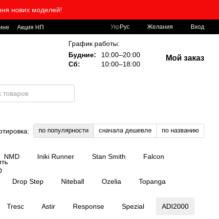
ння нових моделей!
Укр
Рус
Желания
Вход
ине
Акция НП
График работы:
Будние:
10:00–20:00
Мой заказ
Сб:
10:00–18:00
по популярности
сначала дешевле
по названию
ртировка:
NMD
Iniki Runner
Stan Smith
Falcon
Drop Step
Niteball
Ozelia
Topanga
Tresc
Astir
Response
Spezial
ADI2000