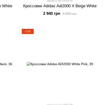
Артикул: ad-15869-36
n White
Кроссовки Adidas Adi2000 X Beige White
2 940 грн
3 580 грн
−12%