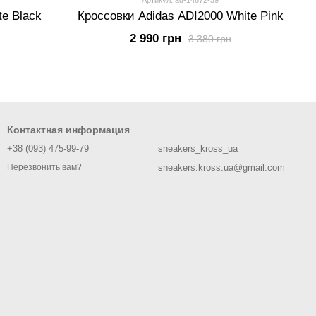
Артикул: ad-14872-39
te Black
Кроссовки Adidas ADI2000 White Pink
2 990 грн
3 380 грн
Контактная информация
+38 (093) 475-99-79
sneakers_kross_ua
sneakers.kross.ua@gmail.com
Перезвонить вам?