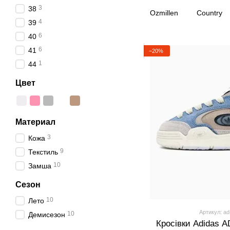
3
38
Ozmillen
Country
4
39
6
40
6
41
−20%
1
44
Цвет
Материал
3
Кожа
9
Текстиль
10
Замша
Сезон
10
Лето
Артикул: ad
10
Демисезон
Кросівки Adidas A