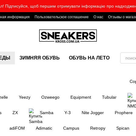
л! Підписуйся, щоб першим отримувати інформацію про надходже
тная информация
Пользовательское соглашение
О нас
Отзывы о магаз
КЕДЫ
ЗИМНЯЯ ОБУВЬ
ОБУВЬ НА ЛЕТО
Со
elle
Yeezy
Ozweego
Equipment
Tubular
s
ZX
Samba
Y-3
Nite Jogger
Prophere
adiFOM
Adimatic
Campus
Retropy
Spican