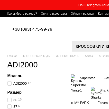
Перейти к основному контенту
Наш Telegram-кана
Как выбрать размер?
Оплата и доставка
Обмен и возврат
Контак
+38 (093) 475-99-79
КРОССОВКИ И 
Главная
КРОССОВКИ И КЕДЫ
ЖЕНСКАЯ ОБУВЬ
Adidas
ADI2000
ADI2000
Модель
Superstar
Gaz
12
ADI2000
Yung-1
Shark
Размер
10
36
x IVY PARK
Forum
6
37