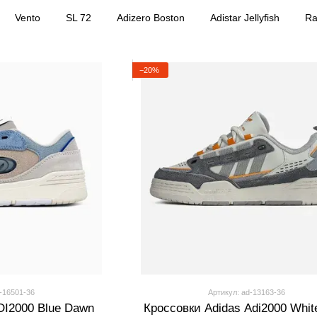
Vento
SL 72
Adizero Boston
Adistar Jellyfish
Ra
−20%
-16501-36
Артикул: ad-13163-36
DI2000 Blue Dawn
Кроссовки Adidas Adi2000 Whit