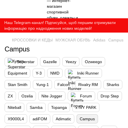
Наш Telegram-канал! Підписуйся, щоб першим отримувати
інформацію про надходження нових моделей!
КРОССОВКИ И КЕДЫ
МУЖСКАЯ ОБУВЬ
Adidas
Campus
Campus
Superstar
Gazelle
Yeezy
Ozweego
Equipment
Y-3
NMD
Iniki Runner
Stan Smith
Yung-1
Falcon
Rivalry RM
Sharks
ZX
Ozelia
Nite Jogger
Forum
Drop Step
Niteball
Samba
Topanga
x IVY PARK
X9000L4
adiFOM
Adimatic
Campus