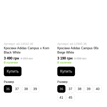
Артикул: ad-14542-36
Артикул: ad-12905-36
Кросівки Adidas Campus x Korn
Кросівки Adidas Campus 00s
Black White
Beige White
3 490 грн
3 190 грн
4 363 грн
3 988 грн
В наличии
В наличии
Купить
Купить
Размер
Размер
36
37
38
39
36
37
38
39
40
41
45