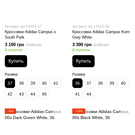
Артикул: ad-12884-37
Артикул: ad-17610-36
Кроссовки Adidas Campus x
Кроссовки Adidas Campus Korn
South Park
Grey White
3 190 грн
3 390 грн
3 990 грн
3 480 грн
В наличии
В наличии
Купить
Купить
Размер
Размер
37
38
39
40
41
36
37
38
39
40
42
43
44
45
41
44
−6%
−10%