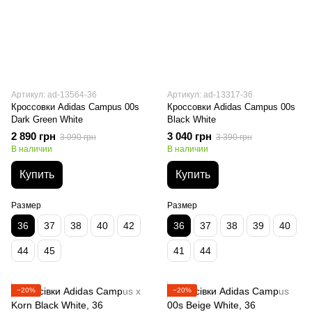
Артикул: ad-13564-36
Артикул: ad-13317-36
Кроссовки Adidas Campus 00s
Кроссовки Adidas Campus 00s
Dark Green White
Black White
2 890 грн
3 040 грн
3 090 грн
3 390 грн
В наличии
В наличии
Купить
Купить
Размер
Размер
36
37
38
40
42
36
37
38
39
40
44
45
41
44
−20%
−20%