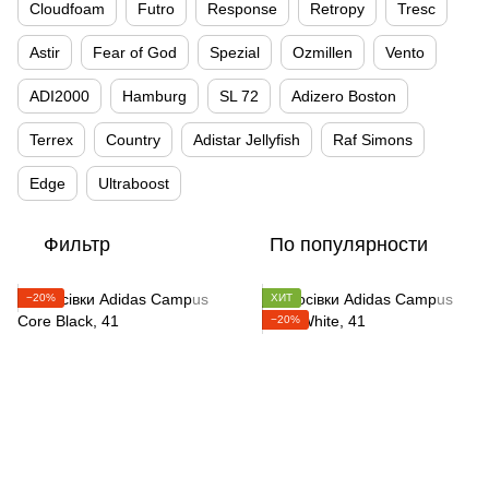
Cloudfoam
Futro
Response
Retropy
Tresc
Astir
Fear of God
Spezial
Ozmillen
Vento
ADI2000
Hamburg
SL 72
Adizero Boston
Terrex
Country
Adistar Jellyfish
Raf Simons
Edge
Ultraboost
Фильтр
По популярности
−20%
ХИТ
−20%