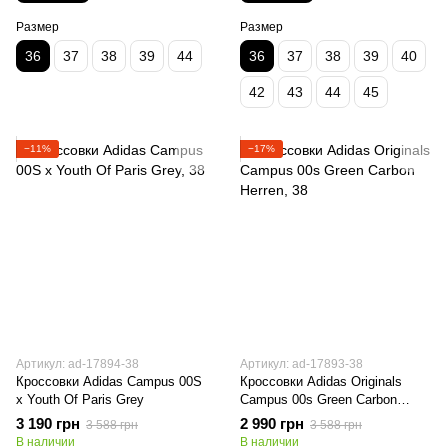
Размер
Размер
36
37
38
39
44
36
37
38
39
40
42
43
44
45
−11%
−17%
Артикул: ad-17894-38
Артикул: ad-17893-38
Кроссовки Adidas Campus 00S
Кроссовки Adidas Originals
х Youth Of Paris Grey
Campus 00s Green Carbon
Herren
3 190 грн
2 990 грн
3 588 грн
3 588 грн
В наличии
В наличии