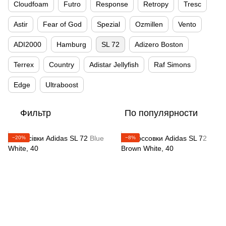
Cloudfoam
Futro
Response
Retropy
Tresc
Astir
Fear of God
Spezial
Ozmillen
Vento
ADI2000
Hamburg
SL 72
Adizero Boston
Terrex
Country
Adistar Jellyfish
Raf Simons
Edge
Ultraboost
Фильтр
По популярности
−20%
−8%