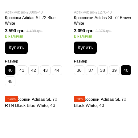
Артикул: ad-20009-40
Артикул: ad-21276-40
Кросівки Adidas SL 72 Blue
Кроссовки Adidas SL 72 Brown
White
White
3 590 грн
3 090 грн
4 488 грн
3 376 грн
В наличии
В наличии
Купить
Купить
Размер
Размер
40
41
42
43
44
36
37
38
39
40
45
−14%
−8%