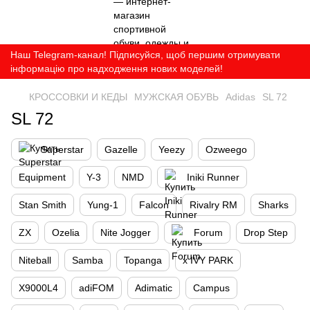
Наш Telegram-канал! Підписуйся, щоб першим отримувати
інформацію про надходження нових моделей!
КРОССОВКИ И КЕДЫ
МУЖСКАЯ ОБУВЬ
Adidas
SL 72
SL 72
Superstar
Gazelle
Yeezy
Ozweego
Equipment
Y-3
NMD
Iniki Runner
Stan Smith
Yung-1
Falcon
Rivalry RM
Sharks
ZX
Ozelia
Nite Jogger
Forum
Drop Step
Niteball
Samba
Topanga
x IVY PARK
X9000L4
adiFOM
Adimatic
Campus