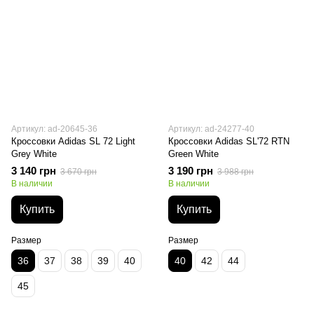
Артикул: ad-20645-36
Артикул: ad-24277-40
Кроссовки Adidas SL 72 Light
Кроссовки Adidas SL'72 RTN
Grey White
Green White
3 140 грн
3 190 грн
3 670 грн
3 988 грн
В наличии
В наличии
Купить
Купить
Размер
Размер
36
37
38
39
40
40
42
44
45