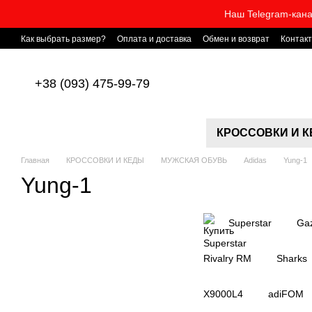
Перейти к основному контенту
Наш Telegram-кана
Как выбрать размер?
Оплата и доставка
Обмен и возврат
Контак
+38 (093) 475-99-79
КРОССОВКИ И 
Главная
КРОССОВКИ И КЕДЫ
МУЖСКАЯ ОБУВЬ
Adidas
Yung-1
Yung-1
Superstar
Gaz
Rivalry RM
Sharks
X9000L4
adiFOM