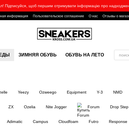
л! Підписуйся, щоб першим отримувати інформацію про надходже
тная информация
Пользовательское соглашение
О нас
Отзывы о магаз
КЕДЫ
ЗИМНЯЯ ОБУВЬ
ОБУВЬ НА ЛЕТО
elle
Yeezy
Ozweego
Equipment
Y-3
NMD
ZX
Ozelia
Nite Jogger
Forum
Drop Step
Adimatic
Campus
Cloudfoam
Futro
Response