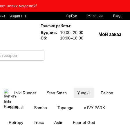
ння нових моделей!
Укр
Рус
Желания
Вход
ине
Акция НП
График работы:
Будние:
10:00–20:00
Мой заказ
Сб:
10:00–18:00
Iniki Runner
Stan Smith
Yung-1
Falcon
Niteball
Samba
Topanga
x IVY PARK
Retropy
Tresc
Astir
Fear of God