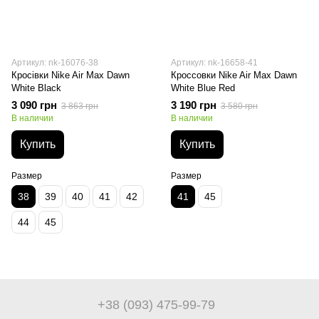
Артикул: nk-16076-38
Артикул: nk-16658-41
Кросівки Nike Air Max Dawn
Кроссовки Nike Air Max Dawn
White Black
White Blue Red
3 090 грн
3 190 грн
3 863 грн
3 580 грн
В наличии
В наличии
Купить
Купить
Размер
Размер
38
39
40
41
42
41
45
44
45
+38 (093) 475-99-79