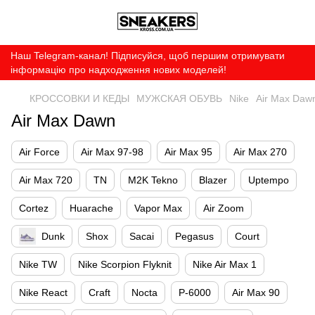
Наш Telegram-канал! Підписуйся, щоб першим отримувати
інформацію про надходження нових моделей!
КРОССОВКИ И КЕДЫ
МУЖСКАЯ ОБУВЬ
Nike
Air Max Daw
Air Max Dawn
Air Force
Air Max 97-98
Air Max 95
Air Max 270
Air Max 720
TN
M2K Tekno
Blazer
Uptempo
Cortez
Huarache
Vapor Max
Air Zoom
Dunk
Shox
Sacai
Pegasus
Court
Nike TW
Nike Scorpion Flyknit
Nike Air Max 1
Nike React
Craft
Nocta
P-6000
Air Max 90