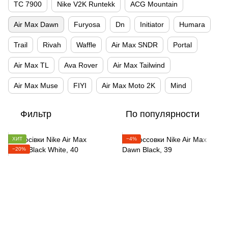
TC 7900
Nike V2K Runtekk
ACG Mountain
Air Max Dawn
Furyosa
Dn
Initiator
Humara
Trail
Rivah
Waffle
Air Max SNDR
Portal
Air Max TL
Ava Rover
Air Max Tailwind
Air Max Muse
FIYI
Air Max Moto 2K
Mind
Фильтр
По популярности
ХИТ
−4%
−20%