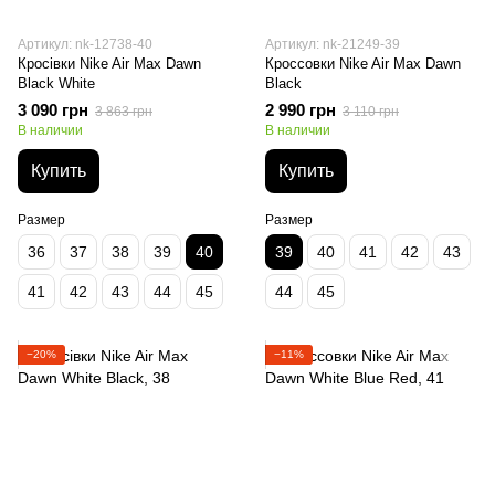
Артикул: nk-12738-40
Артикул: nk-21249-39
Кросівки Nike Air Max Dawn
Кроссовки Nike Air Max Dawn
Black White
Black
3 090 грн
2 990 грн
3 863 грн
3 110 грн
В наличии
В наличии
Купить
Купить
Размер
Размер
36
37
38
39
40
39
40
41
42
43
41
42
43
44
45
44
45
−20%
−11%