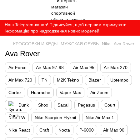
Наш Telegram-канал! Підписуйся, щоб першим отримувати
інформацію про надходження нових моделей!
КРОССОВКИ И КЕДЫ
МУЖСКАЯ ОБУВЬ
Nike
Ava Rover
Ava Rover
Air Force
Air Max 97-98
Air Max 95
Air Max 270
Air Max 720
TN
M2K Tekno
Blazer
Uptempo
Cortez
Huarache
Vapor Max
Air Zoom
Dunk
Shox
Sacai
Pegasus
Court
Nike TW
Nike Scorpion Flyknit
Nike Air Max 1
Nike React
Craft
Nocta
P-6000
Air Max 90