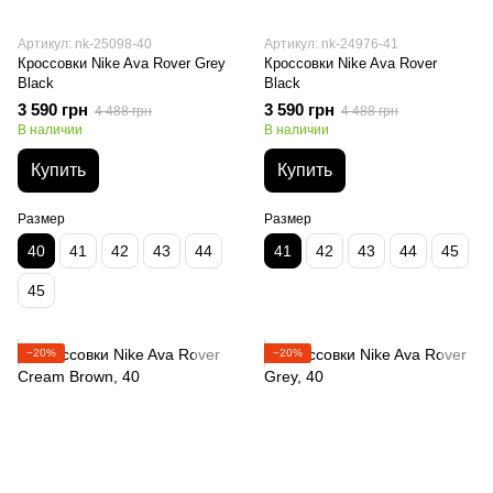
Артикул: nk-25098-40
Артикул: nk-24976-41
Кроссовки Nike Ava Rover Grey
Кроссовки Nike Ava Rover
Black
Black
3 590 грн
3 590 грн
4 488 грн
4 488 грн
В наличии
В наличии
Купить
Купить
Размер
Размер
40
41
42
43
44
41
42
43
44
45
45
−20%
−20%