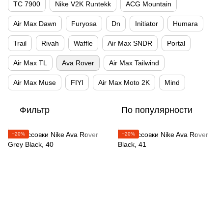
TC 7900
Nike V2K Runtekk
ACG Mountain
Air Max Dawn
Furyosa
Dn
Initiator
Humara
Trail
Rivah
Waffle
Air Max SNDR
Portal
Air Max TL
Ava Rover
Air Max Tailwind
Air Max Muse
FIYI
Air Max Moto 2K
Mind
Фильтр
По популярности
−20%
−20%